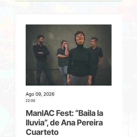
Ago 09, 2026
A
22:00
21
ManIAC Fest: “Baila la
a
lluvia”, de Ana Pereira
Cuarteto