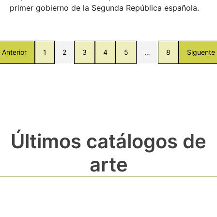
primer gobierno de la Segunda República española.
Anterior
1
2
3
4
5
…
8
Siguente
Últimos catálogos de
arte