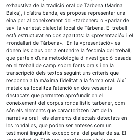
exhaustiva de la tradició oral de Tàrbena (Marina
Baixa), i d’altra banda, es proposa representar una
eina per al coneixement del «tarbener» o «parlar de
sa», la varietat dialectal local de Tàrbena. El treball
està estructurat en dos apartats: la «presentació» i el
«rondallari de Tàrbena». En la «presentació» es
donen les claus per a entendre la fesomia del treball,
que parteix d’una metodologia d’investigació basada
en el treball de camp sobre fonts orals i en la
transcripció dels textos seguint uns criteris que
responen a la màxima fidelitat a la forma oral. Així
mateix es focalitza l’atenció en dos vessants
destacats que permeten aprofundir en el
coneixement del corpus rondallístic tarbener, com
són els elements que caracteritzen l’art de la
narrativa oral i els elements dialectals detectats en
les rondalles, que poden ser enteses com un
testimoni lingüístic excepcional del parlar de sa. El