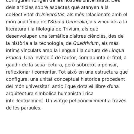
configuren l’origen de les nostres universitats. Des
dels articles sobre aspectes que atanyen a la
col·lectivitat d’
Universitas
, als més relacionats amb el
món acadèmic de l’
Studia Generalia
, als vinculats a la
literatura i la filologia de Trivium, als que
desenvolupen una temàtica d’altres ciències, des de
la història a la tecnologia, de
Quadrivium
, als més
íntims vinculats amb la llengua i la cultura de
Lingua
Franca
. Una invitació de l’autor, com apunta el títol, a
gaudir de la seua lectura, però sobretot a pensar,
reflexionar i comentar. Tot això en una estructura que
configura. una unitat conceptual històrica procedent
del món universitari antic i que dota el llibre d’una
arquitectura simbòlica humanista i rica
intel·lectualment. Un viatge pel coneixement a través
de les paraules.