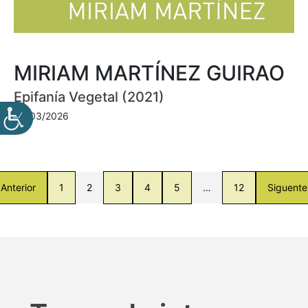
MIRIAM MARTÍNEZ GUIRAO
Epifanía Vegetal (2021)
30/03/2026
Anterior
1
2
3
4
5
…
12
Siguente