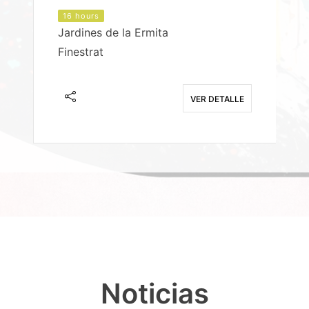
16 hours
Jardines de la Ermita
P
Finestrat
S
E
VER DETALLE
Noticias