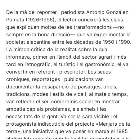
De la mà del reporter i periodista Antonio González
Pomata (1926-1996), el lector coneixerà les claus
que expliquen moltes de les transformacions —no
sempre en la bona direcció— que va experimentar la
societat alacantina entre les dècades de 1950 i 1990.
La mirada crítica de la realitat sobre la qual
informava, primer en l’àmbit del sector agrari i més
tard en l’etnogràfic, el turístic i el gastronòmic, el va
convertir en referent i prescriptor. Les seues
cròniques, reportatges i publicacions van
documentar la desaparició de paisatges, oficis,
tradicions, modes i estils de vida i, al mateix temps,
van reflectir el seu compromís social en mostrar
empatia cap als problemes, els anhels i les
necessitats de la gent. Va ser la cara visible i el
protagonista indiscutible del projecte «Menjars de la
terra», una iniciativa que va posar en marxa el 1985
el diari
Información
amb la finalitat de contribuir a la