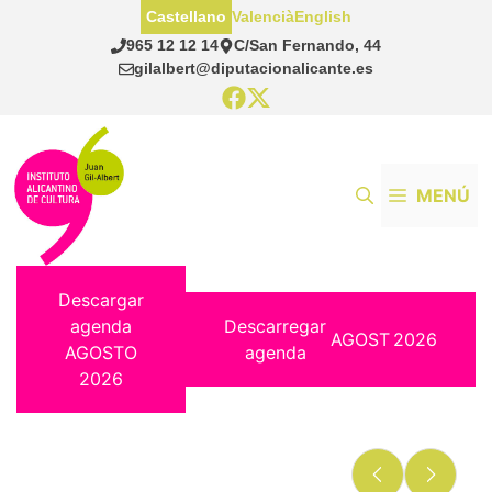
Saltar
Castellano
Valencià
English
al
965 12 12 14
C/San Fernando, 44
contenido
gilalbert@diputacionalicante.es
MENÚ
Descargar
agenda
Descarregar
AGOST
2026
AGOSTO
agenda
2026