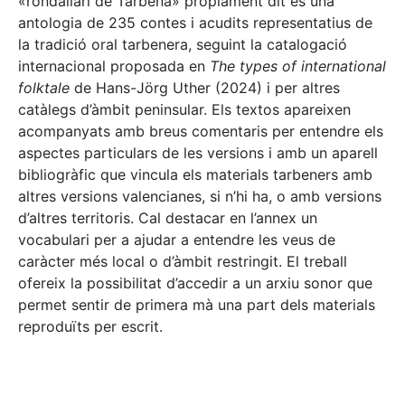
«rondallari de Tàrbena» pròpiament dit és una
antologia de 235 contes i acudits representatius de
la tradició oral tarbenera, seguint la catalogació
internacional proposada en
The types of international
folktale
de Hans-Jörg Uther (2024) i per altres
catàlegs d’àmbit peninsular. Els textos apareixen
acompanyats amb breus comentaris per entendre els
aspectes particulars de les versions i amb un aparell
bibliogràfic que vincula els materials tarbeners amb
altres versions valencianes, si n’hi ha, o amb versions
d’altres territoris. Cal destacar en l’annex un
vocabulari per a ajudar a entendre les veus de
caràcter més local o d’àmbit restringit. El treball
ofereix la possibilitat d’accedir a un arxiu sonor que
permet sentir de primera mà una part dels materials
reproduïts per escrit.