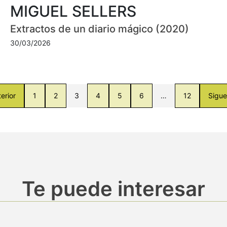
MIGUEL SELLERS
Extractos de un diario mágico (2020)
30/03/2026
erior
1
2
3
4
5
6
…
12
Sigue
Te puede interesar