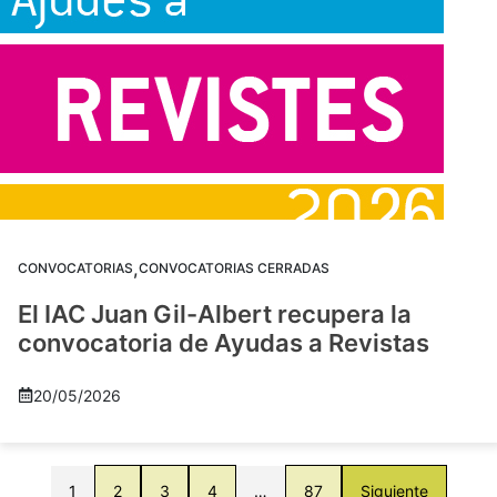
,
CONVOCATORIAS
CONVOCATORIAS CERRADAS
El IAC Juan Gil-Albert recupera la
convocatoria de Ayudas a Revistas
20/05/2026
1
2
3
4
…
87
Siguiente