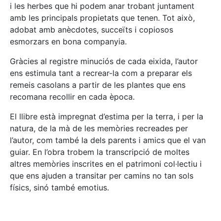
i les herbes que hi podem anar trobant juntament
amb les principals propietats que tenen. Tot això,
adobat amb anècdotes, succeïts i copiosos
esmorzars en bona companyia.
Gràcies al registre minuciós de cada eixida, l’autor
ens estimula tant a recrear-la com a preparar els
remeis casolans a partir de les plantes que ens
recomana recollir en cada època.
El llibre està impregnat d’estima per la terra, i per la
natura, de la mà de les memòries recreades per
l’autor, com també la dels parents i amics que el van
guiar. En l’obra trobem la transcripció de moltes
altres memòries inscrites en el patrimoni col·lectiu i
que ens ajuden a transitar per camins no tan sols
físics, sinó també emotius.