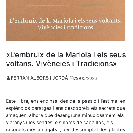
«L’embruix de la Mariola i els seus
voltans. Vivències i Tradicions»
FERRAN ALBORS I JORDÀ
29/05/2026
Este llibre, ens endinsa, des de la passió i l’estima, en
esplèndids paratges i ens descobreix els secrets que
amaguen, alhora que desengruna minuciosament els
viaranys i les sendes, els noms de cada lloc, els
raconets més amagats i, per descomptat, les plantes