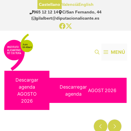
Saltar
Castellano
Valencià
English
al
965 12 12 14
C/San Fernando, 44
contenido
gilalbert@diputacionalicante.es
MENÚ
Descargar
agenda
Descarregar
AGOST
2026
AGOSTO
agenda
2026