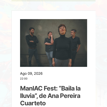
Ago 09, 2026
A
22:00
21
ManIAC Fest: “Baila la
a
lluvia”, de Ana Pereira
Cuarteto