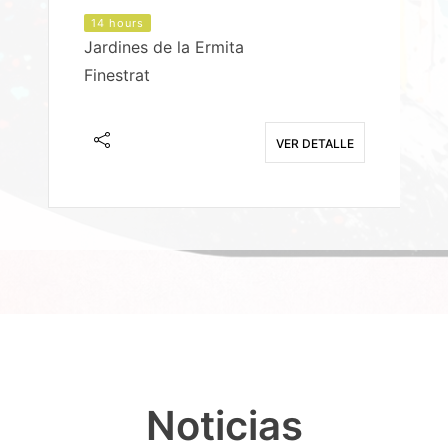
14 hours
Jardines de la Ermita
P
Finestrat
S
E
VER DETALLE
Noticias