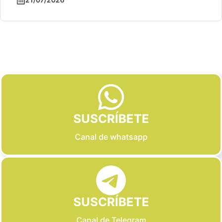
Slide 2 of 6
SUSCRÍBETE
Canal de whatsapp
SUSCRÍBETE
Canal de Telegram