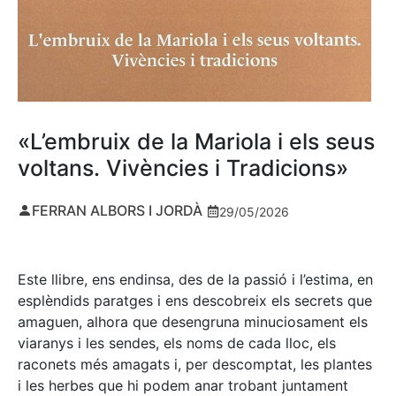
«L’embruix de la Mariola i els seus
voltans. Vivències i Tradicions»
FERRAN ALBORS I JORDÀ
29/05/2026
Este llibre, ens endinsa, des de la passió i l’estima, en
esplèndids paratges i ens descobreix els secrets que
amaguen, alhora que desengruna minuciosament els
viaranys i les sendes, els noms de cada lloc, els
raconets més amagats i, per descomptat, les plantes
i les herbes que hi podem anar trobant juntament