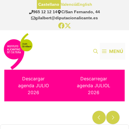
Saltar
Castellano
Valencià
English
al
965 12 12 14
C/San Fernando, 44
contenido
gilalbert@diputacionalicante.es
MENÚ
Descargar
Descarregar
agenda JULIO
agenda JULIOL
2026
2026