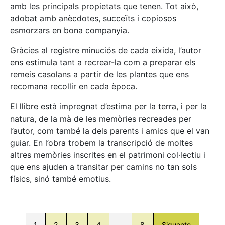
amb les principals propietats que tenen. Tot això,
adobat amb anècdotes, succeïts i copiosos
esmorzars en bona companyia.
Gràcies al registre minuciós de cada eixida, l’autor
ens estimula tant a recrear-la com a preparar els
remeis casolans a partir de les plantes que ens
recomana recollir en cada època.
El llibre està impregnat d’estima per la terra, i per la
natura, de la mà de les memòries recreades per
l’autor, com també la dels parents i amics que el van
guiar. En l’obra trobem la transcripció de moltes
altres memòries inscrites en el patrimoni col·lectiu i
que ens ajuden a transitar per camins no tan sols
físics, sinó també emotius.
1
2
3
4
…
8
Siguente