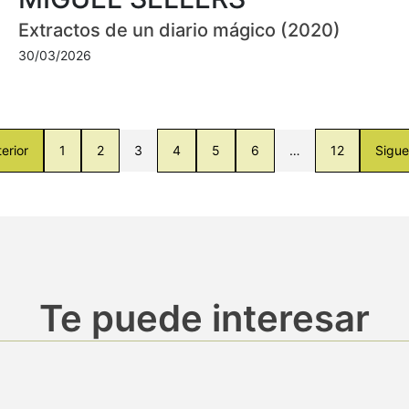
Extractos de un diario mágico (2020)
30/03/2026
erior
1
2
3
4
5
6
…
12
Sigue
Te puede interesar