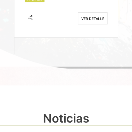
J
F
VER DETALLE
E
Noticias