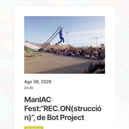
Ago 08, 2026
A
20:30
2
ManIAC
M
a
Fest:“REC.ON(strucció
l
n)”, de Bot Project
10 hours