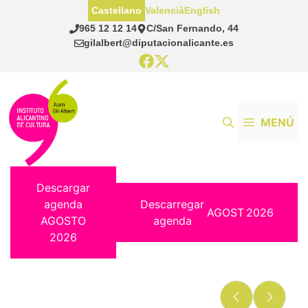
Saltar
Castellano
Valencià
English
al
965 12 12 14
C/San Fernando, 44
contenido
gilalbert@diputacionalicante.es
MENÚ
Descargar
agenda
Descarregar
AGOST
2026
AGOSTO
agenda
2026