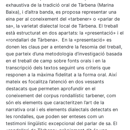
exhaustiva de la tradició oral de Tàrbena (Marina
Baixa), i d’altra banda, es proposa representar una
eina per al coneixement del «tarbener» o «parlar de
sa», la varietat dialectal local de Tàrbena. El treball
està estructurat en dos apartats: la «presentació» i el
«rondallari de Tàrbena». En la «presentació» es
donen les claus per a entendre la fesomia del treball,
que parteix d’una metodologia d’investigació basada
en el treball de camp sobre fonts orals i en la
transcripció dels textos seguint uns criteris que
responen a la màxima fidelitat a la forma oral. Així
mateix es focalitza l’atenció en dos vessants
destacats que permeten aprofundir en el
coneixement del corpus rondallístic tarbener, com
són els elements que caracteritzen l’art de la
narrativa oral i els elements dialectals detectats en
les rondalles, que poden ser enteses com un
testimoni lingüístic excepcional del parlar de sa. El