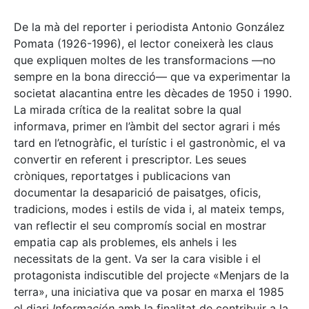
De la mà del reporter i periodista Antonio González
Pomata (1926-1996), el lector coneixerà les claus
que expliquen moltes de les transformacions —no
sempre en la bona direcció— que va experimentar la
societat alacantina entre les dècades de 1950 i 1990.
La mirada crítica de la realitat sobre la qual
informava, primer en l’àmbit del sector agrari i més
tard en l’etnogràfic, el turístic i el gastronòmic, el va
convertir en referent i prescriptor. Les seues
cròniques, reportatges i publicacions van
documentar la desaparició de paisatges, oficis,
tradicions, modes i estils de vida i, al mateix temps,
van reflectir el seu compromís social en mostrar
empatia cap als problemes, els anhels i les
necessitats de la gent. Va ser la cara visible i el
protagonista indiscutible del projecte «Menjars de la
terra», una iniciativa que va posar en marxa el 1985
el diari
Información
amb la finalitat de contribuir a la