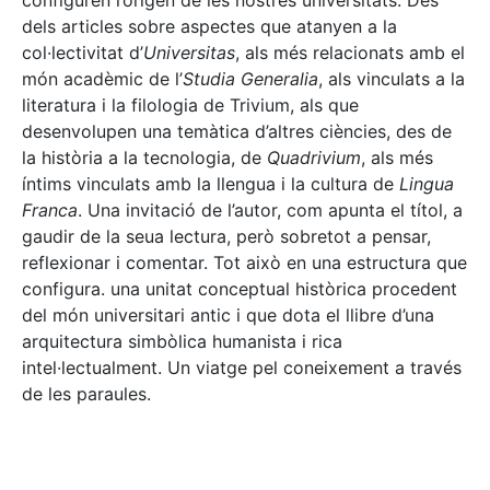
configuren l’origen de les nostres universitats. Des
dels articles sobre aspectes que atanyen a la
col·lectivitat d’
Universitas
, als més relacionats amb el
món acadèmic de l’
Studia Generalia
, als vinculats a la
literatura i la filologia de Trivium, als que
desenvolupen una temàtica d’altres ciències, des de
la història a la tecnologia, de
Quadrivium
, als més
íntims vinculats amb la llengua i la cultura de
Lingua
Franca
. Una invitació de l’autor, com apunta el títol, a
gaudir de la seua lectura, però sobretot a pensar,
reflexionar i comentar. Tot això en una estructura que
configura. una unitat conceptual històrica procedent
del món universitari antic i que dota el llibre d’una
arquitectura simbòlica humanista i rica
intel·lectualment. Un viatge pel coneixement a través
de les paraules.