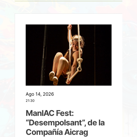
Ago 14, 2026
A
21:30
21
ManIAC Fest:
a
“Desempolsant”, de la
Compañía Aicrag