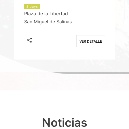
4 days
Plaza de la Libertad
P
San Miguel de Salinas
X
E
VER DETALLE
Noticias