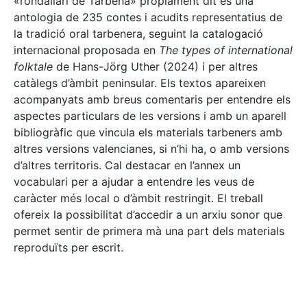
«rondallari de Tàrbena» pròpiament dit és una
antologia de 235 contes i acudits representatius de
la tradició oral tarbenera, seguint la catalogació
internacional proposada en
The types of international
folktale
de Hans-Jörg Uther (2024) i per altres
catàlegs d’àmbit peninsular. Els textos apareixen
acompanyats amb breus comentaris per entendre els
aspectes particulars de les versions i amb un aparell
bibliogràfic que vincula els materials tarbeners amb
altres versions valencianes, si n’hi ha, o amb versions
d’altres territoris. Cal destacar en l’annex un
vocabulari per a ajudar a entendre les veus de
caràcter més local o d’àmbit restringit. El treball
ofereix la possibilitat d’accedir a un arxiu sonor que
permet sentir de primera mà una part dels materials
reproduïts per escrit.