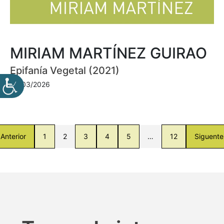
MIRIAM MARTÍNEZ GUIRAO
Epifanía Vegetal (2021)
30/03/2026
Anterior
1
2
3
4
5
…
12
Siguente