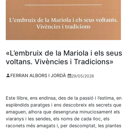
«L’embruix de la Mariola i els seus
voltans. Vivències i Tradicions»
FERRAN ALBORS I JORDÀ
29/05/2026
Este llibre, ens endinsa, des de la passió i l’estima, en
esplèndids paratges i ens descobreix els secrets que
amaguen, alhora que desengruna minuciosament els
viaranys i les sendes, els noms de cada lloc, els
raconets més amagats i, per descomptat, les plantes