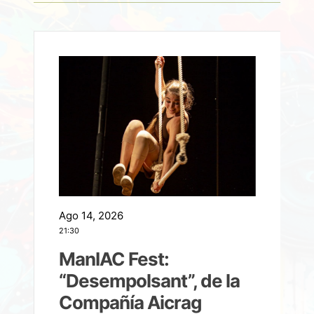
Ago 14, 2026
A
21:30
21
ManIAC Fest:
a
“Desempolsant”, de la
Compañía Aicrag