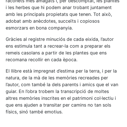
raconets més amagats i, per descomptat, les plantes
i les herbes que hi podem anar trobant juntament
amb les principals propietats que tenen. Tot això,
adobat amb anècdotes, succeïts i copiosos
esmorzars en bona companyia.
Gràcies al registre minuciós de cada eixida, l’autor
ens estimula tant a recrear-la com a preparar els
remeis casolans a partir de les plantes que ens
recomana recollir en cada època.
El llibre està impregnat d’estima per la terra, i per la
natura, de la mà de les memòries recreades per
l’autor, com també la dels parents i amics que el van
guiar. En l’obra trobem la transcripció de moltes
altres memòries inscrites en el patrimoni col·lectiu i
que ens ajuden a transitar per camins no tan sols
físics, sinó també emotius.