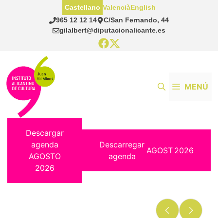
Saltar
Castellano
Valencià
English
al
965 12 12 14
C/San Fernando, 44
contenido
gilalbert@diputacionalicante.es
MENÚ
Descargar
agenda
Descarregar
AGOST
2026
AGOSTO
agenda
2026