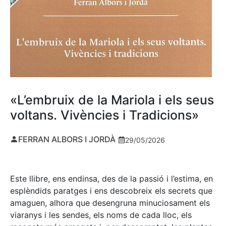
«L’embruix de la Mariola i els seus
voltans. Vivències i Tradicions»
FERRAN ALBORS I JORDÀ
29/05/2026
Este llibre, ens endinsa, des de la passió i l’estima, en
esplèndids paratges i ens descobreix els secrets que
amaguen, alhora que desengruna minuciosament els
viaranys i les sendes, els noms de cada lloc, els