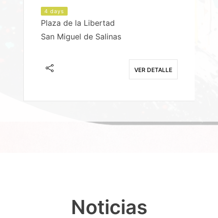
4 days
Plaza de la Libertad
P
San Miguel de Salinas
X
E
VER DETALLE
Noticias