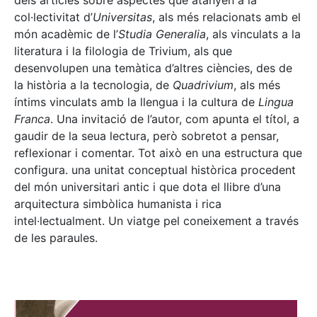
dels articles sobre aspectes que atanyen a la
col·lectivitat d’
Universitas
, als més relacionats amb el
món acadèmic de l’
Studia Generalia
, als vinculats a la
literatura i la filologia de Trivium, als que
desenvolupen una temàtica d’altres ciències, des de
la història a la tecnologia, de
Quadrivium
, als més
íntims vinculats amb la llengua i la cultura de
Lingua
Franca
. Una invitació de l’autor, com apunta el títol, a
gaudir de la seua lectura, però sobretot a pensar,
reflexionar i comentar. Tot això en una estructura que
configura. una unitat conceptual històrica procedent
del món universitari antic i que dota el llibre d’una
arquitectura simbòlica humanista i rica
intel·lectualment. Un viatge pel coneixement a través
de les paraules.