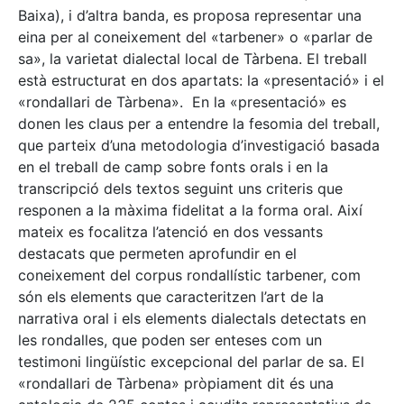
Baixa), i d’altra banda, es proposa representar una
eina per al coneixement del «tarbener» o «parlar de
sa», la varietat dialectal local de Tàrbena. El treball
està estructurat en dos apartats: la «presentació» i el
«rondallari de Tàrbena». En la «presentació» es
donen les claus per a entendre la fesomia del treball,
que parteix d’una metodologia d’investigació basada
en el treball de camp sobre fonts orals i en la
transcripció dels textos seguint uns criteris que
responen a la màxima fidelitat a la forma oral. Així
mateix es focalitza l’atenció en dos vessants
destacats que permeten aprofundir en el
coneixement del corpus rondallístic tarbener, com
són els elements que caracteritzen l’art de la
narrativa oral i els elements dialectals detectats en
les rondalles, que poden ser enteses com un
testimoni lingüístic excepcional del parlar de sa. El
«rondallari de Tàrbena» pròpiament dit és una