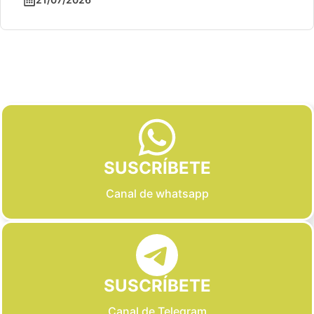
Slide 2 of 6
SUSCRÍBETE
Canal de whatsapp
SUSCRÍBETE
Canal de Telegram