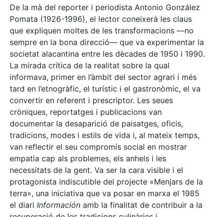
De la mà del reporter i periodista Antonio González
Pomata (1926-1996), el lector coneixerà les claus
que expliquen moltes de les transformacions —no
sempre en la bona direcció— que va experimentar la
societat alacantina entre les dècades de 1950 i 1990.
La mirada crítica de la realitat sobre la qual
informava, primer en l’àmbit del sector agrari i més
tard en l’etnogràfic, el turístic i el gastronòmic, el va
convertir en referent i prescriptor. Les seues
cròniques, reportatges i publicacions van
documentar la desaparició de paisatges, oficis,
tradicions, modes i estils de vida i, al mateix temps,
van reflectir el seu compromís social en mostrar
empatia cap als problemes, els anhels i les
necessitats de la gent. Va ser la cara visible i el
protagonista indiscutible del projecte «Menjars de la
terra», una iniciativa que va posar en marxa el 1985
el diari
Información
amb la finalitat de contribuir a la
recuperació de les tradicions culinàries i