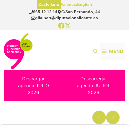
Saltar
Castellano
Valencià
English
al
965 12 12 14
C/San Fernando, 44
contenido
gilalbert@diputacionalicante.es
MENÚ
Descargar
Descarregar
agenda JULIO
agenda JULIOL
2026
2026