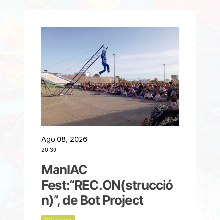
Ago 08, 2026
A
20:30
2
ManIAC
M
a
Fest:“REC.ON(strucció
l
n)”, de Bot Project
22 hours