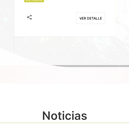
J
F
VER DETALLE
E
Noticias