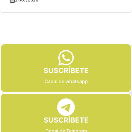
Slide 2 of 6
SUSCRÍBETE
Canal de whatsapp
SUSCRÍBETE
Canal de Telegram