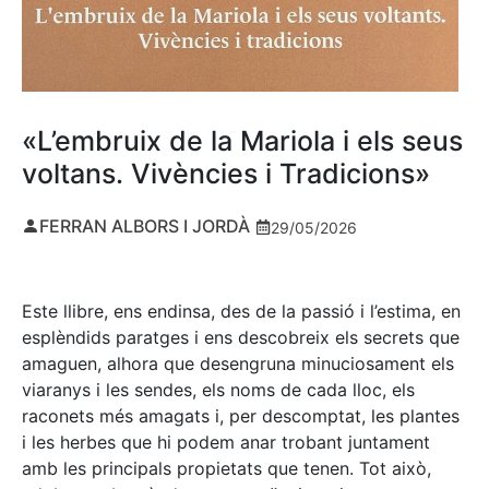
«L’embruix de la Mariola i els seus
voltans. Vivències i Tradicions»
FERRAN ALBORS I JORDÀ
29/05/2026
Este llibre, ens endinsa, des de la passió i l’estima, en
esplèndids paratges i ens descobreix els secrets que
amaguen, alhora que desengruna minuciosament els
viaranys i les sendes, els noms de cada lloc, els
raconets més amagats i, per descomptat, les plantes
i les herbes que hi podem anar trobant juntament
amb les principals propietats que tenen. Tot això,