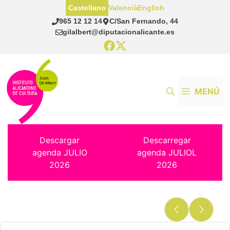
Saltar
Castellano
Valencià
English
al
965 12 12 14
C/San Fernando, 44
contenido
gilalbert@diputacionalicante.es
MENÚ
Descargar
Descarregar
agenda JULIO
agenda JULIOL
2026
2026