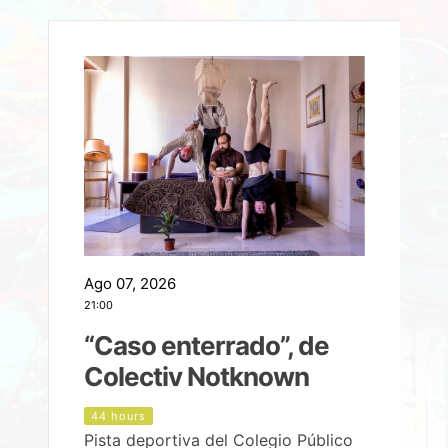
Ago 07, 2026
A
21:00
2
e
“Caso enterrado”, de
Colectiv Notknown
d
44 hours
Pista deportiva del Colegio Público
P