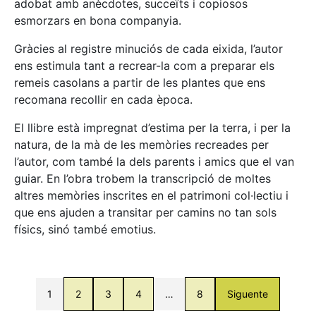
adobat amb anècdotes, succeïts i copiosos
esmorzars en bona companyia.
Gràcies al registre minuciós de cada eixida, l’autor
ens estimula tant a recrear-la com a preparar els
remeis casolans a partir de les plantes que ens
recomana recollir en cada època.
El llibre està impregnat d’estima per la terra, i per la
natura, de la mà de les memòries recreades per
l’autor, com també la dels parents i amics que el van
guiar. En l’obra trobem la transcripció de moltes
altres memòries inscrites en el patrimoni col·lectiu i
que ens ajuden a transitar per camins no tan sols
físics, sinó també emotius.
1
2
3
4
…
8
Siguente