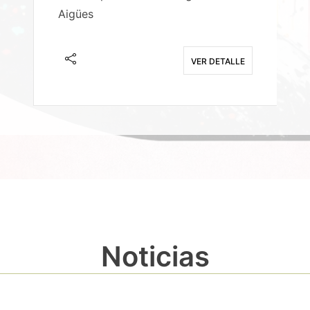
Aigües
A
E
VER DETALLE
Noticias