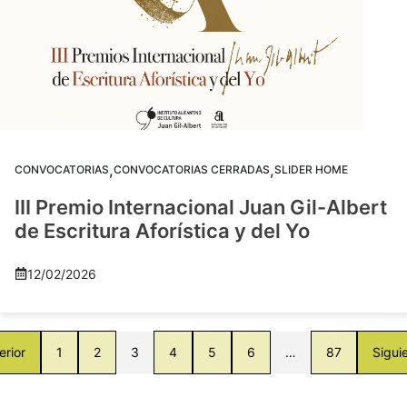
,
,
CONVOCATORIAS
CONVOCATORIAS CERRADAS
SLIDER HOME
III Premio Internacional Juan Gil-Albert
de Escritura Aforística y del Yo
12/02/2026
erior
1
2
3
4
5
6
…
87
Sigui