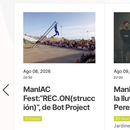
Ago 08, 2026
Ago 09,
20:30
22:00
ManIAC
ManI
Fest:“REC.ON(strucc
la ll
ión)”, de Bot Project
Pere
11 hours
37 hour
Jardine