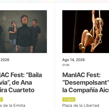
 2026
Ago 14, 2026
21:30
AC Fest: “Baila
ManIAC Fest:
uvia”, de Ana
“Desempolsant”
ira Cuarteto
la Compañía Aic
s
7 days
s de la Ermita
Plaza de la Libertad