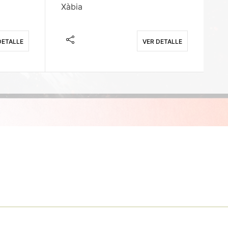
Xàbia
M
DETALLE
VER DETALLE