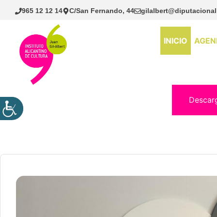
Saltar
965 12 12 14
C/San Fernando, 44
gilalbert@diputacional
al
contenido
INICIO
AGEN
Descar