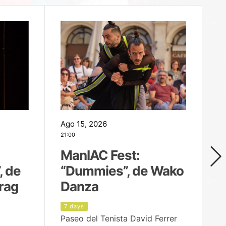
Ago 15, 2026
Ag
21:00
19
ManIAC Fest:
M
, de
“Dummies”, de Wako
n
rag
Danza
Í
7 days
8
Paseo del Tenista David Ferrer
Ce