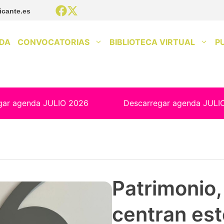
icante.es
DA
CONVOCATORIAS
BIBLIOTECA VIRTUAL
P
gar agenda JULIO 2026
Descarregar agenda JULI
Patrimonio, 
centran est