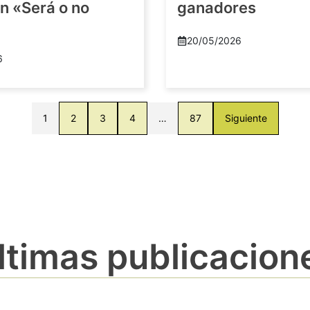
n «Será o no
ganadores
20/05/2026
6
1
2
3
4
…
87
Siguiente
ltimas publicacion