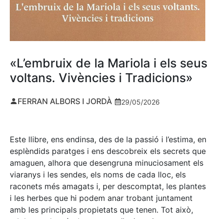
«L’embruix de la Mariola i els seus
voltans. Vivències i Tradicions»
FERRAN ALBORS I JORDÀ
29/05/2026
Este llibre, ens endinsa, des de la passió i l’estima, en
esplèndids paratges i ens descobreix els secrets que
amaguen, alhora que desengruna minuciosament els
viaranys i les sendes, els noms de cada lloc, els
raconets més amagats i, per descomptat, les plantes
i les herbes que hi podem anar trobant juntament
amb les principals propietats que tenen. Tot això,