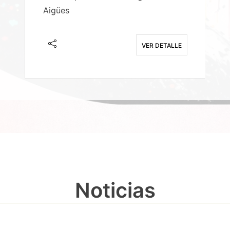
Aigües
A
E
VER DETALLE
Noticias