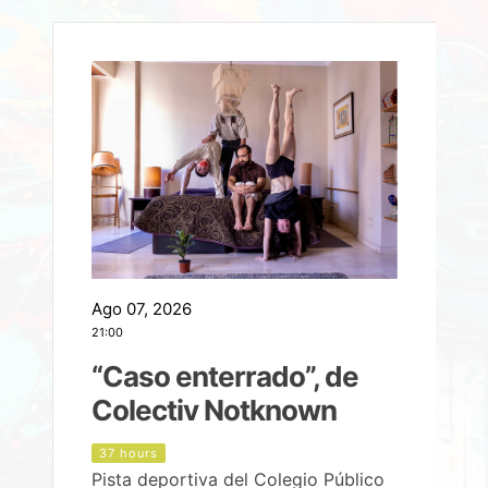
Ago 07, 2026
A
21:00
2
e
“Caso enterrado”, de
Colectiv Notknown
d
37 hours
Pista deportiva del Colegio Público
P