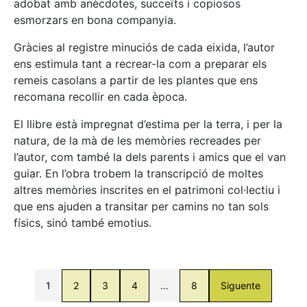
adobat amb anècdotes, succeïts i copiosos
esmorzars en bona companyia.
Gràcies al registre minuciós de cada eixida, l’autor
ens estimula tant a recrear-la com a preparar els
remeis casolans a partir de les plantes que ens
recomana recollir en cada època.
El llibre està impregnat d’estima per la terra, i per la
natura, de la mà de les memòries recreades per
l’autor, com també la dels parents i amics que el van
guiar. En l’obra trobem la transcripció de moltes
altres memòries inscrites en el patrimoni col·lectiu i
que ens ajuden a transitar per camins no tan sols
físics, sinó també emotius.
1
2
3
4
…
8
Siguente