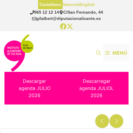
Saltar
Castellano
Valencià
English
al
965 12 12 14
C/San Fernando, 44
contenido
gilalbert@diputacionalicante.es
MENÚ
Descargar
Descarregar
agenda JULIO
agenda JULIOL
2026
2026