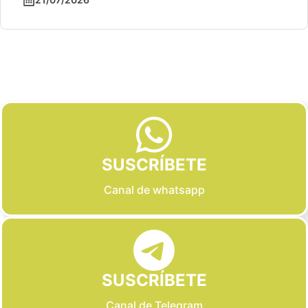
Slide 2 of 6
SUSCRÍBETE
Canal de whatsapp
SUSCRÍBETE
Canal de Telegram