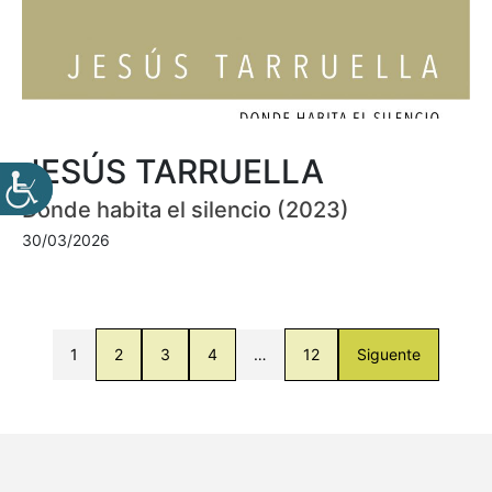
JESÚS TARRUELLA
Donde habita el silencio (2023)
30/03/2026
1
2
3
4
…
12
Siguente