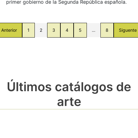
primer gobierno de la Segunda República española.
Anterior
1
2
3
4
5
…
8
Siguente
Últimos catálogos de
arte