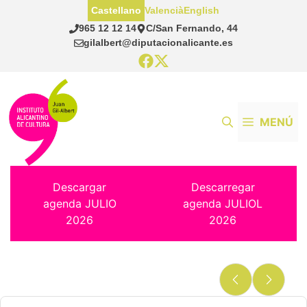
Saltar
Castellano
Valencià
English
al
965 12 12 14
C/San Fernando, 44
contenido
gilalbert@diputacionalicante.es
MENÚ
Descargar
Descarregar
agenda JULIO
agenda JULIOL
2026
2026