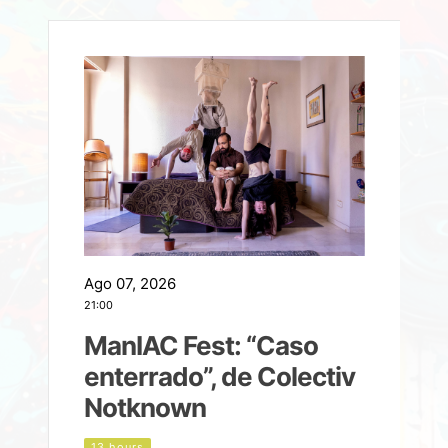
Ago 07, 2026
A
21:00
2
ManIAC Fest: “Caso
a
enterrado”, de Colectiv
Notknown
n
13 hours