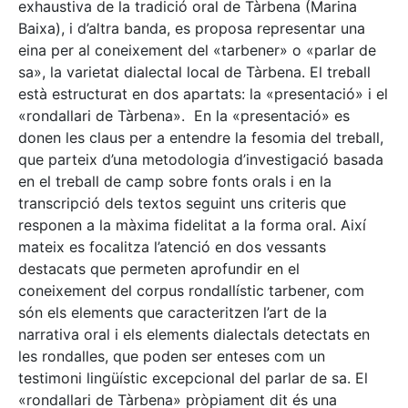
exhaustiva de la tradició oral de Tàrbena (Marina
Baixa), i d’altra banda, es proposa representar una
eina per al coneixement del «tarbener» o «parlar de
sa», la varietat dialectal local de Tàrbena. El treball
està estructurat en dos apartats: la «presentació» i el
«rondallari de Tàrbena». En la «presentació» es
donen les claus per a entendre la fesomia del treball,
que parteix d’una metodologia d’investigació basada
en el treball de camp sobre fonts orals i en la
transcripció dels textos seguint uns criteris que
responen a la màxima fidelitat a la forma oral. Així
mateix es focalitza l’atenció en dos vessants
destacats que permeten aprofundir en el
coneixement del corpus rondallístic tarbener, com
són els elements que caracteritzen l’art de la
narrativa oral i els elements dialectals detectats en
les rondalles, que poden ser enteses com un
testimoni lingüístic excepcional del parlar de sa. El
«rondallari de Tàrbena» pròpiament dit és una