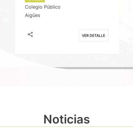
Colegio Público
Aigües
E
VER DETALLE
Noticias