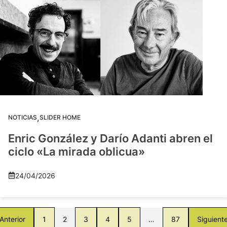
,
NOTICIAS
SLIDER HOME
Enric González y Darío Adanti abren el
ciclo «La mirada oblicua»
24/04/2026
Anterior
1
2
3
4
5
…
87
Siguient