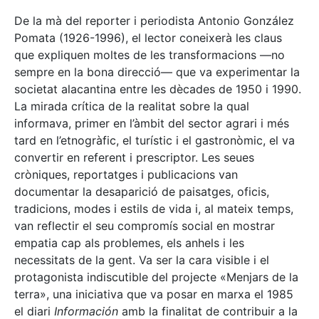
De la mà del reporter i periodista Antonio González
Pomata (1926-1996), el lector coneixerà les claus
que expliquen moltes de les transformacions —no
sempre en la bona direcció— que va experimentar la
societat alacantina entre les dècades de 1950 i 1990.
La mirada crítica de la realitat sobre la qual
informava, primer en l’àmbit del sector agrari i més
tard en l’etnogràfic, el turístic i el gastronòmic, el va
convertir en referent i prescriptor. Les seues
cròniques, reportatges i publicacions van
documentar la desaparició de paisatges, oficis,
tradicions, modes i estils de vida i, al mateix temps,
van reflectir el seu compromís social en mostrar
empatia cap als problemes, els anhels i les
necessitats de la gent. Va ser la cara visible i el
protagonista indiscutible del projecte «Menjars de la
terra», una iniciativa que va posar en marxa el 1985
el diari
Información
amb la finalitat de contribuir a la