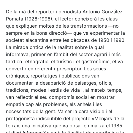
De la mà del reporter i periodista Antonio González
Pomata (1926-1996), el lector coneixerà les claus
que expliquen moltes de les transformacions —no
sempre en la bona direcció— que va experimentar la
societat alacantina entre les dècades de 1950 i 1990.
La mirada crítica de la realitat sobre la qual
informava, primer en l’àmbit del sector agrari i més
tard en l’etnogràfic, el turístic i el gastronòmic, el va
convertir en referent i prescriptor. Les seues
cròniques, reportatges i publicacions van
documentar la desaparició de paisatges, oficis,
tradicions, modes i estils de vida i, al mateix temps,
van reflectir el seu compromís social en mostrar
empatia cap als problemes, els anhels i les
necessitats de la gent. Va ser la cara visible i el
protagonista indiscutible del projecte «Menjars de la
terra», una iniciativa que va posar en marxa el 1985
el diari
Información
amb la finalitat de contribuir a la