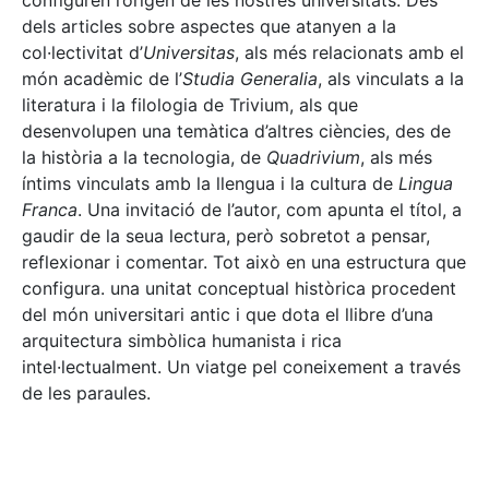
configuren l’origen de les nostres universitats. Des
dels articles sobre aspectes que atanyen a la
col·lectivitat d’
Universitas
, als més relacionats amb el
món acadèmic de l’
Studia Generalia
, als vinculats a la
literatura i la filologia de Trivium, als que
desenvolupen una temàtica d’altres ciències, des de
la història a la tecnologia, de
Quadrivium
, als més
íntims vinculats amb la llengua i la cultura de
Lingua
Franca
. Una invitació de l’autor, com apunta el títol, a
gaudir de la seua lectura, però sobretot a pensar,
reflexionar i comentar. Tot això en una estructura que
configura. una unitat conceptual històrica procedent
del món universitari antic i que dota el llibre d’una
arquitectura simbòlica humanista i rica
intel·lectualment. Un viatge pel coneixement a través
de les paraules.