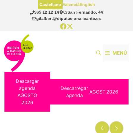
Saltar
Castellano
Valencià
English
al
965 12 12 14
C/San Fernando, 44
contenido
gilalbert@diputacionalicante.es
MENÚ
Descargar
agenda
Descarregar
AGOST
2026
AGOSTO
agenda
2026