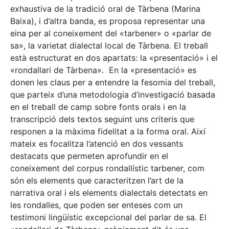
exhaustiva de la tradició oral de Tàrbena (Marina
Baixa), i d’altra banda, es proposa representar una
eina per al coneixement del «tarbener» o «parlar de
sa», la varietat dialectal local de Tàrbena. El treball
està estructurat en dos apartats: la «presentació» i el
«rondallari de Tàrbena». En la «presentació» es
donen les claus per a entendre la fesomia del treball,
que parteix d’una metodologia d’investigació basada
en el treball de camp sobre fonts orals i en la
transcripció dels textos seguint uns criteris que
responen a la màxima fidelitat a la forma oral. Així
mateix es focalitza l’atenció en dos vessants
destacats que permeten aprofundir en el
coneixement del corpus rondallístic tarbener, com
són els elements que caracteritzen l’art de la
narrativa oral i els elements dialectals detectats en
les rondalles, que poden ser enteses com un
testimoni lingüístic excepcional del parlar de sa. El