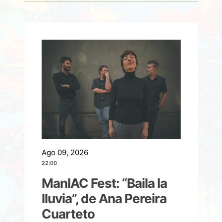
Ago 09, 2026
A
22:00
21
ManIAC Fest: “Baila la
a
lluvia”, de Ana Pereira
Cuarteto