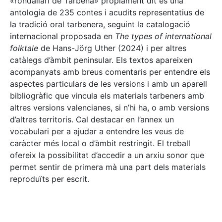
«rondallari de Tàrbena» pròpiament dit és una
antologia de 235 contes i acudits representatius de
la tradició oral tarbenera, seguint la catalogació
internacional proposada en
The types of international
folktale
de Hans-Jörg Uther (2024) i per altres
catàlegs d’àmbit peninsular. Els textos apareixen
acompanyats amb breus comentaris per entendre els
aspectes particulars de les versions i amb un aparell
bibliogràfic que vincula els materials tarbeners amb
altres versions valencianes, si n’hi ha, o amb versions
d’altres territoris. Cal destacar en l’annex un
vocabulari per a ajudar a entendre les veus de
caràcter més local o d’àmbit restringit. El treball
ofereix la possibilitat d’accedir a un arxiu sonor que
permet sentir de primera mà una part dels materials
reproduïts per escrit.