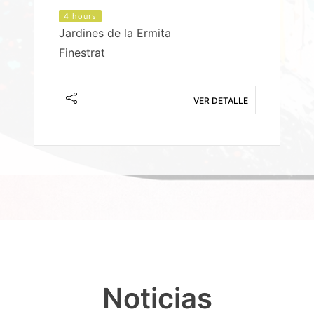
4 hours
Jardines de la Ermita
P
Finestrat
S
E
VER DETALLE
Noticias