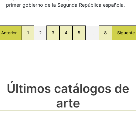
primer gobierno de la Segunda República española.
Anterior
1
2
3
4
5
…
8
Siguente
Últimos catálogos de
arte