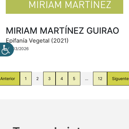
MIRIAM MARTÍNEZ GUIRAO
Epifanía Vegetal (2021)
30/03/2026
Anterior
1
2
3
4
5
…
12
Siguente