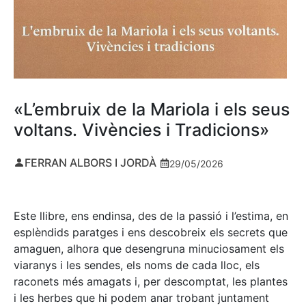
«L’embruix de la Mariola i els seus
voltans. Vivències i Tradicions»
FERRAN ALBORS I JORDÀ
29/05/2026
Este llibre, ens endinsa, des de la passió i l’estima, en
esplèndids paratges i ens descobreix els secrets que
amaguen, alhora que desengruna minuciosament els
viaranys i les sendes, els noms de cada lloc, els
raconets més amagats i, per descomptat, les plantes
i les herbes que hi podem anar trobant juntament