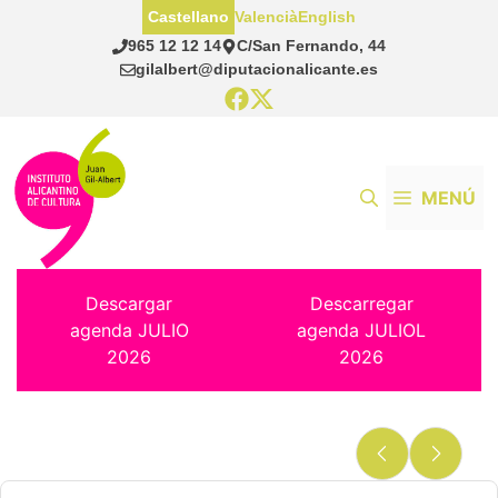
Saltar
Castellano
Valencià
English
al
965 12 12 14
C/San Fernando, 44
contenido
gilalbert@diputacionalicante.es
MENÚ
Descargar
Descarregar
agenda JULIO
agenda JULIOL
2026
2026