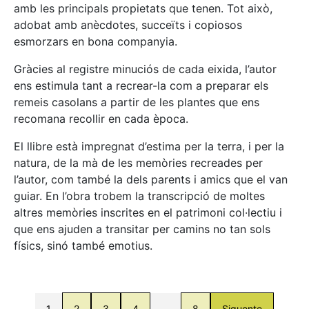
amb les principals propietats que tenen. Tot això,
adobat amb anècdotes, succeïts i copiosos
esmorzars en bona companyia.
Gràcies al registre minuciós de cada eixida, l’autor
ens estimula tant a recrear-la com a preparar els
remeis casolans a partir de les plantes que ens
recomana recollir en cada època.
El llibre està impregnat d’estima per la terra, i per la
natura, de la mà de les memòries recreades per
l’autor, com també la dels parents i amics que el van
guiar. En l’obra trobem la transcripció de moltes
altres memòries inscrites en el patrimoni col·lectiu i
que ens ajuden a transitar per camins no tan sols
físics, sinó també emotius.
1
2
3
4
…
8
Siguente