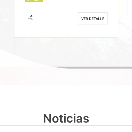
J
F
VER DETALLE
E
Noticias