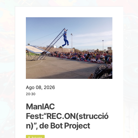
Ago 08, 2026
A
20:30
2
ManIAC
M
a
Fest:“REC.ON(strucció
l
n)”, de Bot Project
8 hours