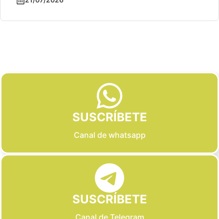
Slide 2 of 6
SUSCRÍBETE
Canal de whatsapp
SUSCRÍBETE
Canal de Telegram