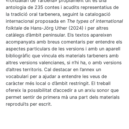
«rondallari de Tàrbena» pròpiament dit és una
antologia de 235 contes i acudits representatius de
la tradició oral tarbenera, seguint la catalogació
internacional proposada en
The types of international
folktale
de Hans-Jörg Uther (2024) i per altres
catàlegs d’àmbit peninsular. Els textos apareixen
acompanyats amb breus comentaris per entendre els
aspectes particulars de les versions i amb un aparell
bibliogràfic que vincula els materials tarbeners amb
altres versions valencianes, si n’hi ha, o amb versions
d’altres territoris. Cal destacar en l’annex un
vocabulari per a ajudar a entendre les veus de
caràcter més local o d’àmbit restringit. El treball
ofereix la possibilitat d’accedir a un arxiu sonor que
permet sentir de primera mà una part dels materials
reproduïts per escrit.