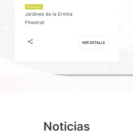
4 hours
Jardines de la Ermita
P
Finestrat
S
E
VER DETALLE
Noticias