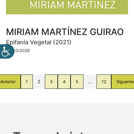
MIRIAM MARTÍNEZ GUIRAO
Epifanía Vegetal (2021)
30/03/2026
Anterior
1
2
3
4
5
…
12
Siguente