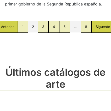
primer gobierno de la Segunda República española.
Anterior
1
2
3
4
5
…
8
Siguente
Últimos catálogos de
arte