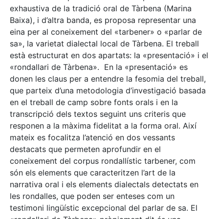
exhaustiva de la tradició oral de Tàrbena (Marina
Baixa), i d’altra banda, es proposa representar una
eina per al coneixement del «tarbener» o «parlar de
sa», la varietat dialectal local de Tàrbena. El treball
està estructurat en dos apartats: la «presentació» i el
«rondallari de Tàrbena». En la «presentació» es
donen les claus per a entendre la fesomia del treball,
que parteix d’una metodologia d’investigació basada
en el treball de camp sobre fonts orals i en la
transcripció dels textos seguint uns criteris que
responen a la màxima fidelitat a la forma oral. Així
mateix es focalitza l’atenció en dos vessants
destacats que permeten aprofundir en el
coneixement del corpus rondallístic tarbener, com
són els elements que caracteritzen l’art de la
narrativa oral i els elements dialectals detectats en
les rondalles, que poden ser enteses com un
testimoni lingüístic excepcional del parlar de sa. El