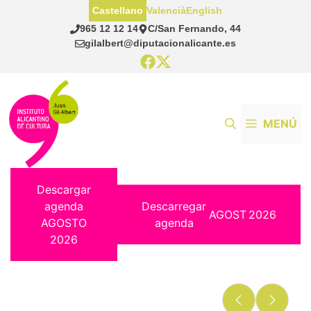
Saltar
Castellano
Valencià
English
al
965 12 12 14
C/San Fernando, 44
contenido
gilalbert@diputacionalicante.es
MENÚ
Descargar
agenda
Descarregar
AGOST
2026
AGOSTO
agenda
2026