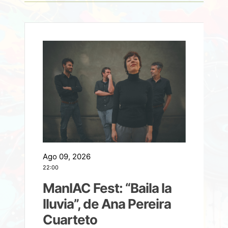
Ago 09, 2026
A
22:00
21
ManIAC Fest: “Baila la
a
lluvia”, de Ana Pereira
Cuarteto