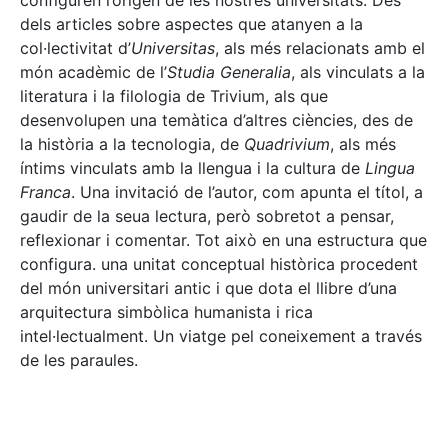
configuren l’origen de les nostres universitats. Des
dels articles sobre aspectes que atanyen a la
col·lectivitat d’
Universitas
, als més relacionats amb el
món acadèmic de l’
Studia Generalia
, als vinculats a la
literatura i la filologia de Trivium, als que
desenvolupen una temàtica d’altres ciències, des de
la història a la tecnologia, de
Quadrivium
, als més
íntims vinculats amb la llengua i la cultura de
Lingua
Franca
. Una invitació de l’autor, com apunta el títol, a
gaudir de la seua lectura, però sobretot a pensar,
reflexionar i comentar. Tot això en una estructura que
configura. una unitat conceptual històrica procedent
del món universitari antic i que dota el llibre d’una
arquitectura simbòlica humanista i rica
intel·lectualment. Un viatge pel coneixement a través
de les paraules.