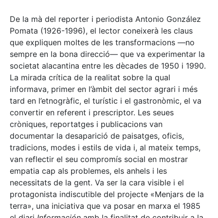
De la mà del reporter i periodista Antonio González
Pomata (1926-1996), el lector coneixerà les claus
que expliquen moltes de les transformacions —no
sempre en la bona direcció— que va experimentar la
societat alacantina entre les dècades de 1950 i 1990.
La mirada crítica de la realitat sobre la qual
informava, primer en l’àmbit del sector agrari i més
tard en l’etnogràfic, el turístic i el gastronòmic, el va
convertir en referent i prescriptor. Les seues
cròniques, reportatges i publicacions van
documentar la desaparició de paisatges, oficis,
tradicions, modes i estils de vida i, al mateix temps,
van reflectir el seu compromís social en mostrar
empatia cap als problemes, els anhels i les
necessitats de la gent. Va ser la cara visible i el
protagonista indiscutible del projecte «Menjars de la
terra», una iniciativa que va posar en marxa el 1985
el diari
Información
amb la finalitat de contribuir a la