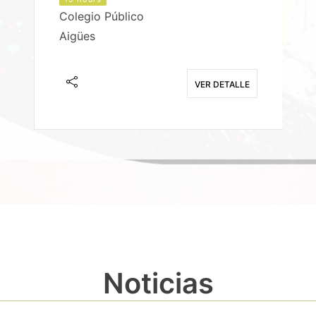
Colegio Público
Aigües
E
VER DETALLE
Noticias