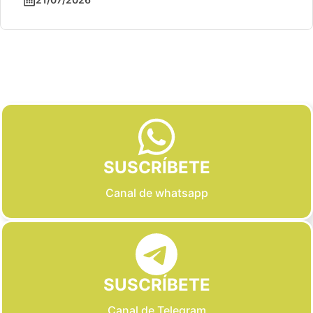
Slide 2 of 6
SUSCRÍBETE
Canal de whatsapp
SUSCRÍBETE
Canal de Telegram