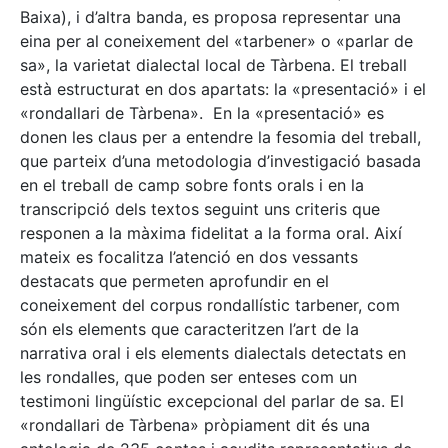
Baixa), i d’altra banda, es proposa representar una
eina per al coneixement del «tarbener» o «parlar de
sa», la varietat dialectal local de Tàrbena. El treball
està estructurat en dos apartats: la «presentació» i el
«rondallari de Tàrbena». En la «presentació» es
donen les claus per a entendre la fesomia del treball,
que parteix d’una metodologia d’investigació basada
en el treball de camp sobre fonts orals i en la
transcripció dels textos seguint uns criteris que
responen a la màxima fidelitat a la forma oral. Així
mateix es focalitza l’atenció en dos vessants
destacats que permeten aprofundir en el
coneixement del corpus rondallístic tarbener, com
són els elements que caracteritzen l’art de la
narrativa oral i els elements dialectals detectats en
les rondalles, que poden ser enteses com un
testimoni lingüístic excepcional del parlar de sa. El
«rondallari de Tàrbena» pròpiament dit és una