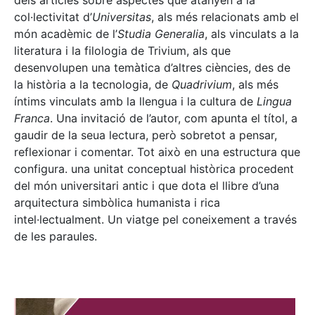
dels articles sobre aspectes que atanyen a la
col·lectivitat d’
Universitas
, als més relacionats amb el
món acadèmic de l’
Studia Generalia
, als vinculats a la
literatura i la filologia de Trivium, als que
desenvolupen una temàtica d’altres ciències, des de
la història a la tecnologia, de
Quadrivium
, als més
íntims vinculats amb la llengua i la cultura de
Lingua
Franca
. Una invitació de l’autor, com apunta el títol, a
gaudir de la seua lectura, però sobretot a pensar,
reflexionar i comentar. Tot això en una estructura que
configura. una unitat conceptual històrica procedent
del món universitari antic i que dota el llibre d’una
arquitectura simbòlica humanista i rica
intel·lectualment. Un viatge pel coneixement a través
de les paraules.