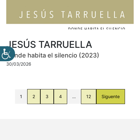
JESÚS TARRUELLA
Donde habita el silencio (2023)
30/03/2026
1
2
3
4
…
12
Siguente