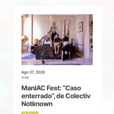
Ago 07, 2026
A
21:00
2
ManIAC Fest: “Caso
a
enterrado”, de Colectiv
Notknown
n
19 hours