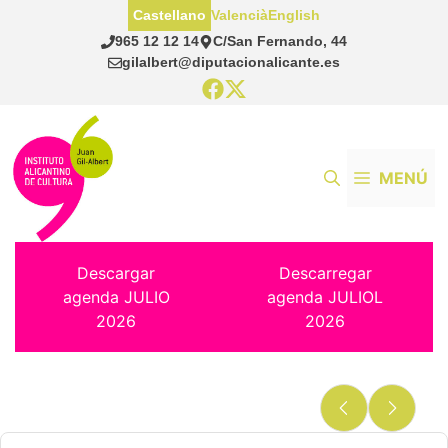
Saltar
Castellano
Valencià
English
al
965 12 12 14
C/San Fernando, 44
contenido
gilalbert@diputacionalicante.es
MENÚ
Descargar
Descarregar
agenda JULIO
agenda JULIOL
2026
2026