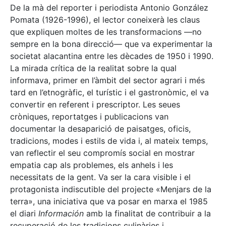
De la mà del reporter i periodista Antonio González
Pomata (1926-1996), el lector coneixerà les claus
que expliquen moltes de les transformacions —no
sempre en la bona direcció— que va experimentar la
societat alacantina entre les dècades de 1950 i 1990.
La mirada crítica de la realitat sobre la qual
informava, primer en l’àmbit del sector agrari i més
tard en l’etnogràfic, el turístic i el gastronòmic, el va
convertir en referent i prescriptor. Les seues
cròniques, reportatges i publicacions van
documentar la desaparició de paisatges, oficis,
tradicions, modes i estils de vida i, al mateix temps,
van reflectir el seu compromís social en mostrar
empatia cap als problemes, els anhels i les
necessitats de la gent. Va ser la cara visible i el
protagonista indiscutible del projecte «Menjars de la
terra», una iniciativa que va posar en marxa el 1985
el diari
Información
amb la finalitat de contribuir a la
recuperació de les tradicions culinàries i