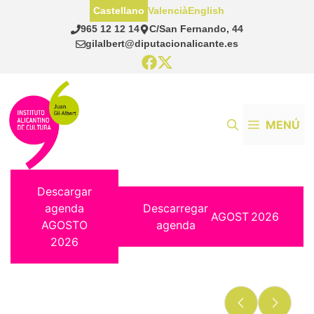
Saltar
Castellano
Valencià
English
al
965 12 12 14
C/San Fernando, 44
contenido
gilalbert@diputacionalicante.es
MENÚ
Descargar
agenda
Descarregar
AGOST
2026
AGOSTO
agenda
2026