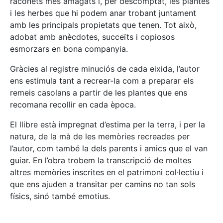
raconets més amagats i, per descomptat, les plantes
i les herbes que hi podem anar trobant juntament
amb les principals propietats que tenen. Tot això,
adobat amb anècdotes, succeïts i copiosos
esmorzars en bona companyia.
Gràcies al registre minuciós de cada eixida, l’autor
ens estimula tant a recrear-la com a preparar els
remeis casolans a partir de les plantes que ens
recomana recollir en cada època.
El llibre està impregnat d’estima per la terra, i per la
natura, de la mà de les memòries recreades per
l’autor, com també la dels parents i amics que el van
guiar. En l’obra trobem la transcripció de moltes
altres memòries inscrites en el patrimoni col·lectiu i
que ens ajuden a transitar per camins no tan sols
físics, sinó també emotius.