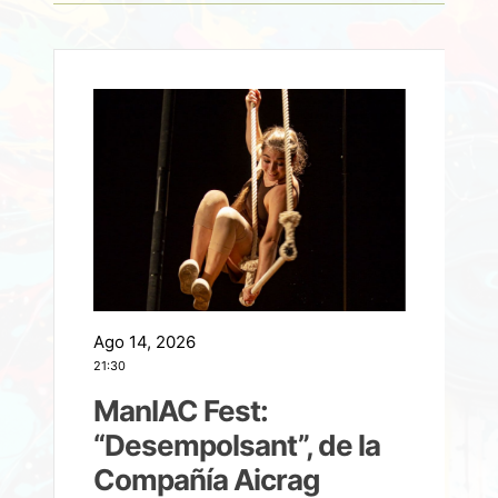
Ago 14, 2026
A
21:30
21
ManIAC Fest:
a
“Desempolsant”, de la
Compañía Aicrag