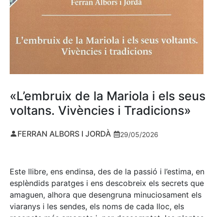
«L’embruix de la Mariola i els seus
voltans. Vivències i Tradicions»
FERRAN ALBORS I JORDÀ
29/05/2026
Este llibre, ens endinsa, des de la passió i l’estima, en
esplèndids paratges i ens descobreix els secrets que
amaguen, alhora que desengruna minuciosament els
viaranys i les sendes, els noms de cada lloc, els