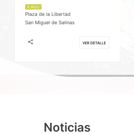
4 days
Plaza de la Libertad
P
San Miguel de Salinas
X
E
VER DETALLE
Noticias