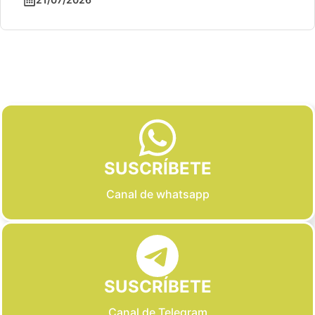
Slide 2 of 6
SUSCRÍBETE
Canal de whatsapp
SUSCRÍBETE
Canal de Telegram