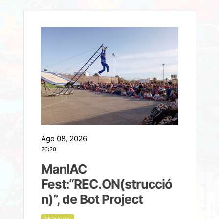
Ago 08, 2026
A
20:30
2
ManIAC
M
a
Fest:“REC.ON(strucció
l
n)”, de Bot Project
15 hours