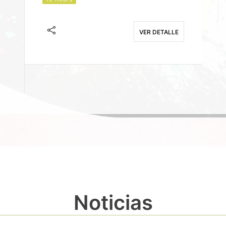
J
F
VER DETALLE
E
Noticias