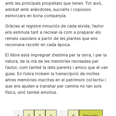
amb les principals propietats que tenen. Tot això,
adobat amb anècdotes, succeïts i copiosos
esmorzars en bona companyia.
Gràcies al registre minuciós de cada eixida, l’autor
ens estimula tant a recrear-la com a preparar els
remeis casolans a partir de les plantes que ens
recomana recollir en cada època.
El llibre està impregnat d’estima per la terra, i per la
natura, de la mà de les memòries recreades per
l’autor, com també la dels parents i amics que el van
guiar. En l’obra trobem la transcripció de moltes
altres memòries inscrites en el patrimoni col·lectiu i
que ens ajuden a transitar per camins no tan sols
físics, sinó també emotius.
1
2
3
4
…
8
Siguente