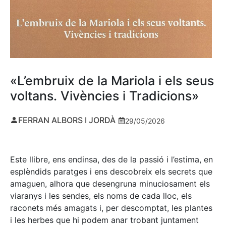
«L’embruix de la Mariola i els seus
voltans. Vivències i Tradicions»
FERRAN ALBORS I JORDÀ
29/05/2026
Este llibre, ens endinsa, des de la passió i l’estima, en
esplèndids paratges i ens descobreix els secrets que
amaguen, alhora que desengruna minuciosament els
viaranys i les sendes, els noms de cada lloc, els
raconets més amagats i, per descomptat, les plantes
i les herbes que hi podem anar trobant juntament