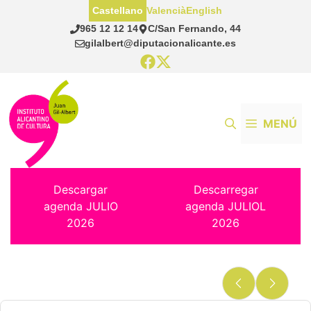
Saltar
Castellano
Valencià
English
al
965 12 12 14
C/San Fernando, 44
contenido
gilalbert@diputacionalicante.es
MENÚ
Descargar
Descarregar
agenda JULIO
agenda JULIOL
2026
2026