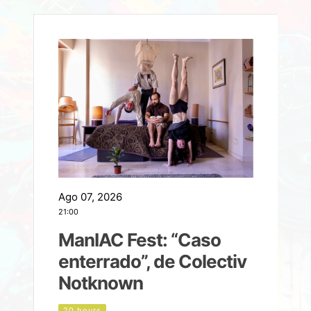
Ago 07, 2026
A
21:00
2
ManIAC Fest: “Caso
a
enterrado”, de Colectiv
Notknown
n
20 hours