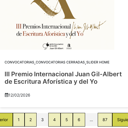
,
,
CONVOCATORIAS
CONVOCATORIAS CERRADAS
SLIDER HOME
III Premio Internacional Juan Gil-Albert
de Escritura Aforística y del Yo
12/02/2026
erior
1
2
3
4
5
6
…
87
Sigui