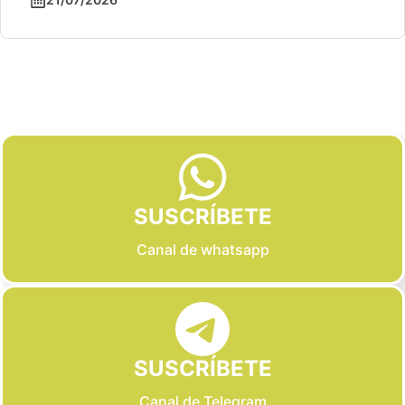
Slide 2 of 6
SUSCRÍBETE
Canal de whatsapp
SUSCRÍBETE
Canal de Telegram