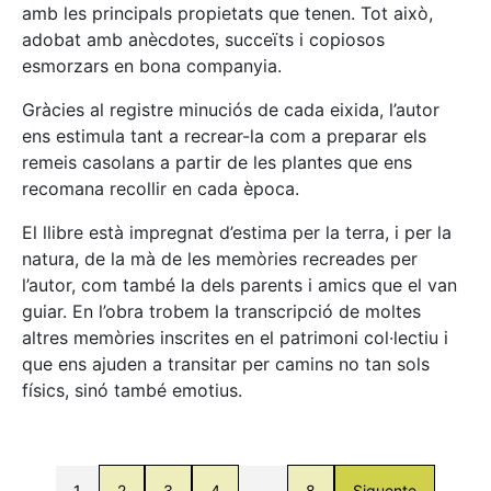
amb les principals propietats que tenen. Tot això,
adobat amb anècdotes, succeïts i copiosos
esmorzars en bona companyia.
Gràcies al registre minuciós de cada eixida, l’autor
ens estimula tant a recrear-la com a preparar els
remeis casolans a partir de les plantes que ens
recomana recollir en cada època.
El llibre està impregnat d’estima per la terra, i per la
natura, de la mà de les memòries recreades per
l’autor, com també la dels parents i amics que el van
guiar. En l’obra trobem la transcripció de moltes
altres memòries inscrites en el patrimoni col·lectiu i
que ens ajuden a transitar per camins no tan sols
físics, sinó també emotius.
1
2
3
4
…
8
Siguente