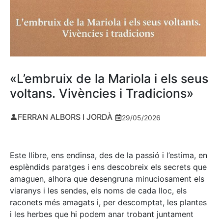
«L’embruix de la Mariola i els seus
voltans. Vivències i Tradicions»
FERRAN ALBORS I JORDÀ
29/05/2026
Este llibre, ens endinsa, des de la passió i l’estima, en
esplèndids paratges i ens descobreix els secrets que
amaguen, alhora que desengruna minuciosament els
viaranys i les sendes, els noms de cada lloc, els
raconets més amagats i, per descomptat, les plantes
i les herbes que hi podem anar trobant juntament