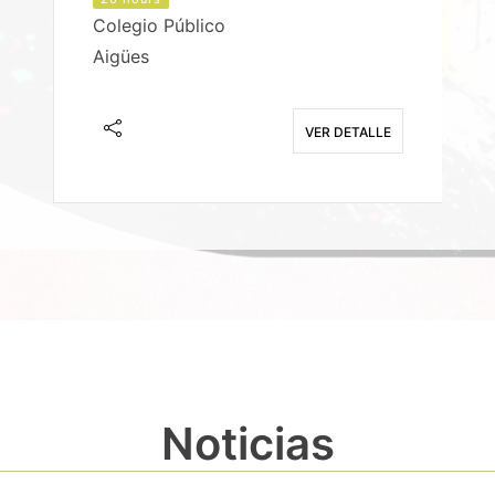
Colegio Público
Aigües
E
VER DETALLE
Noticias