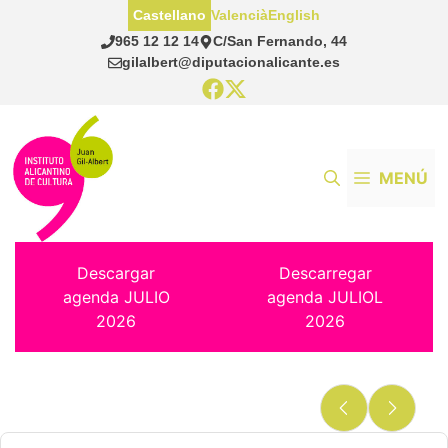
Saltar
Castellano
Valencià
English
al
965 12 12 14
C/San Fernando, 44
contenido
gilalbert@diputacionalicante.es
MENÚ
Descargar
Descarregar
agenda JULIO
agenda JULIOL
2026
2026