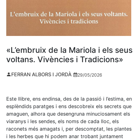
«L’embruix de la Mariola i els seus
voltans. Vivències i Tradicions»
FERRAN ALBORS I JORDÀ
29/05/2026
Este llibre, ens endinsa, des de la passió i l’estima, en
esplèndids paratges i ens descobreix els secrets que
amaguen, alhora que desengruna minuciosament els
viaranys i les sendes, els noms de cada lloc, els
raconets més amagats i, per descomptat, les plantes
i les herbes que hi podem anar trobant juntament