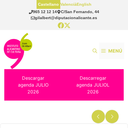
Saltar
Castellano
Valencià
English
al
965 12 12 14
C/San Fernando, 44
contenido
gilalbert@diputacionalicante.es
MENÚ
Descargar
Descarregar
agenda JULIO
agenda JULIOL
2026
2026