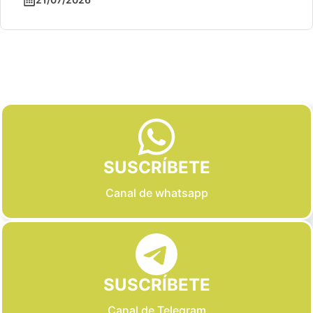
Slide 2 of 6
SUSCRÍBETE
Canal de whatsapp
SUSCRÍBETE
Canal de Telegram