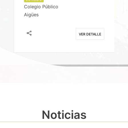
Colegio Público
Aigües
E
VER DETALLE
Noticias