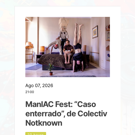
Ago 07, 2026
A
21:00
2
ManIAC Fest: “Caso
a
enterrado”, de Colectiv
Notknown
n
20 hours