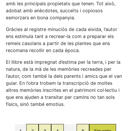
amb les principals propietats que tenen. Tot això,
adobat amb anècdotes, succeïts i copiosos
esmorzars en bona companyia.
Gràcies al registre minuciós de cada eixida, l’autor
ens estimula tant a recrear-la com a preparar els
remeis casolans a partir de les plantes que ens
recomana recollir en cada època.
El llibre està impregnat d’estima per la terra, i per la
natura, de la mà de les memòries recreades per
l’autor, com també la dels parents i amics que el van
guiar. En l’obra trobem la transcripció de moltes
altres memòries inscrites en el patrimoni col·lectiu i
que ens ajuden a transitar per camins no tan sols
físics, sinó també emotius.
1
2
3
4
…
8
Siguente