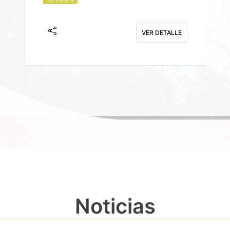
J
F
VER DETALLE
E
Noticias