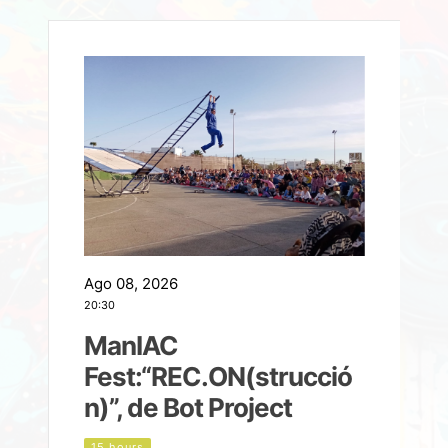
Ago 08, 2026
A
20:30
2
ManIAC
M
a
Fest:“REC.ON(strucció
l
n)”, de Bot Project
15 hours