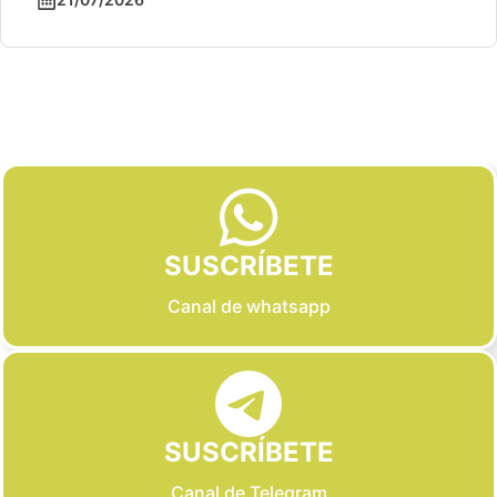
Slide 2 of 6
SUSCRÍBETE
Canal de whatsapp
SUSCRÍBETE
Canal de Telegram