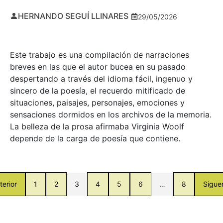
HERNANDO SEGUÍ LLINARES
29/05/2026
Este trabajo es una compilación de narraciones
breves en las que el autor bucea en su pasado
despertando a través del idioma fácil, ingenuo y
sincero de la poesía, el recuerdo mitificado de
situaciones, paisajes, personajes, emociones y
sensaciones dormidos en los archivos de la memoria.
La belleza de la prosa afirmaba Virginia Woolf
depende de la carga de poesía que contiene.
terior
1
2
3
4
5
6
…
8
Sigue