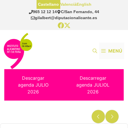
Saltar
Castellano
Valencià
English
al
965 12 12 14
C/San Fernando, 44
contenido
gilalbert@diputacionalicante.es
MENÚ
Descargar
Descarregar
agenda JULIO
agenda JULIOL
2026
2026