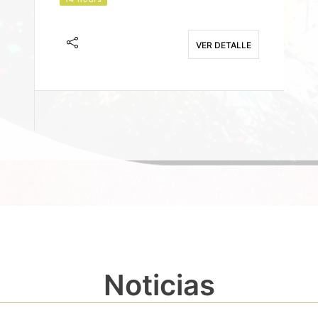
J
F
VER DETALLE
E
Noticias