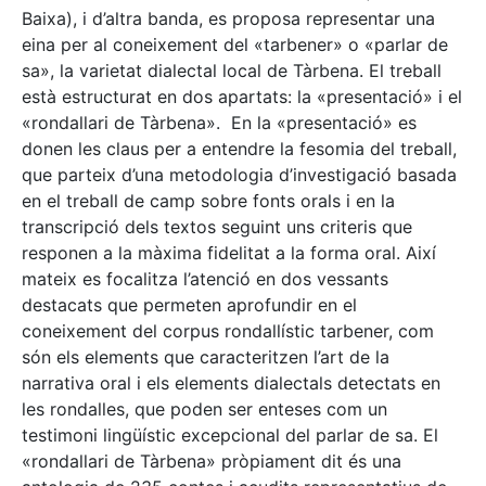
Baixa), i d’altra banda, es proposa representar una
eina per al coneixement del «tarbener» o «parlar de
sa», la varietat dialectal local de Tàrbena. El treball
està estructurat en dos apartats: la «presentació» i el
«rondallari de Tàrbena». En la «presentació» es
donen les claus per a entendre la fesomia del treball,
que parteix d’una metodologia d’investigació basada
en el treball de camp sobre fonts orals i en la
transcripció dels textos seguint uns criteris que
responen a la màxima fidelitat a la forma oral. Així
mateix es focalitza l’atenció en dos vessants
destacats que permeten aprofundir en el
coneixement del corpus rondallístic tarbener, com
són els elements que caracteritzen l’art de la
narrativa oral i els elements dialectals detectats en
les rondalles, que poden ser enteses com un
testimoni lingüístic excepcional del parlar de sa. El
«rondallari de Tàrbena» pròpiament dit és una