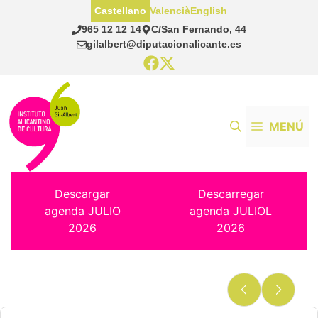
Saltar
Castellano
Valencià
English
al
965 12 12 14
C/San Fernando, 44
contenido
gilalbert@diputacionalicante.es
MENÚ
Descargar
Descarregar
agenda JULIO
agenda JULIOL
2026
2026