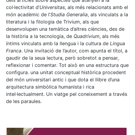
dels articles sobre aspectes que atanyen a la
col·lectivitat d’
Universitas
, als més relacionats amb el
món acadèmic de l’
Studia Generalia
, als vinculats a la
literatura i la filologia de Trivium, als que
desenvolupen una temàtica d’altres ciències, des de
la història a la tecnologia, de
Quadrivium
, als més
íntims vinculats amb la llengua i la cultura de
Lingua
Franca
. Una invitació de l’autor, com apunta el títol, a
gaudir de la seua lectura, però sobretot a pensar,
reflexionar i comentar. Tot això en una estructura que
configura. una unitat conceptual històrica procedent
del món universitari antic i que dota el llibre d’una
arquitectura simbòlica humanista i rica
intel·lectualment. Un viatge pel coneixement a través
de les paraules.