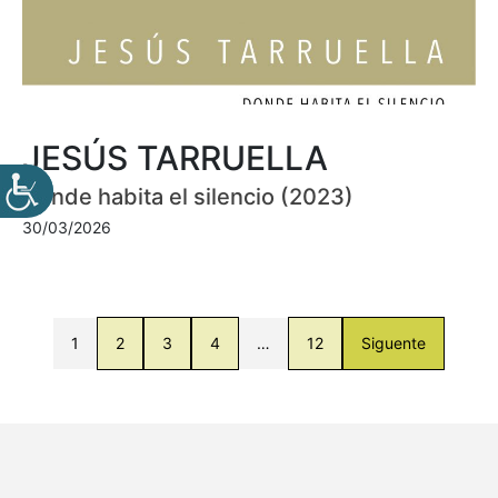
JESÚS TARRUELLA
Donde habita el silencio (2023)
30/03/2026
1
2
3
4
…
12
Siguente