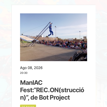
Ago 08, 2026
A
20:30
2
ManIAC
M
a
Fest:“REC.ON(strucció
l
n)”, de Bot Project
14 hours