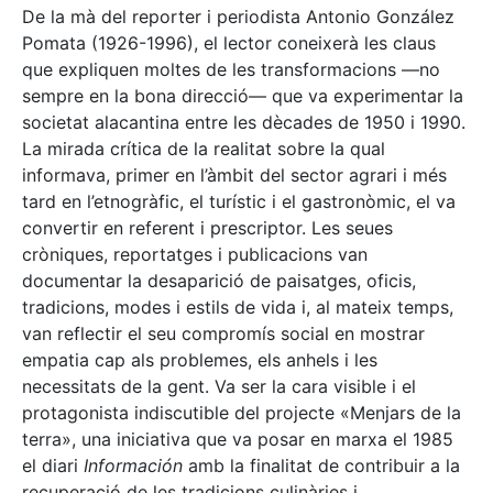
De la mà del reporter i periodista Antonio González
Pomata (1926-1996), el lector coneixerà les claus
que expliquen moltes de les transformacions —no
sempre en la bona direcció— que va experimentar la
societat alacantina entre les dècades de 1950 i 1990.
La mirada crítica de la realitat sobre la qual
informava, primer en l’àmbit del sector agrari i més
tard en l’etnogràfic, el turístic i el gastronòmic, el va
convertir en referent i prescriptor. Les seues
cròniques, reportatges i publicacions van
documentar la desaparició de paisatges, oficis,
tradicions, modes i estils de vida i, al mateix temps,
van reflectir el seu compromís social en mostrar
empatia cap als problemes, els anhels i les
necessitats de la gent. Va ser la cara visible i el
protagonista indiscutible del projecte «Menjars de la
terra», una iniciativa que va posar en marxa el 1985
el diari
Información
amb la finalitat de contribuir a la
recuperació de les tradicions culinàries i