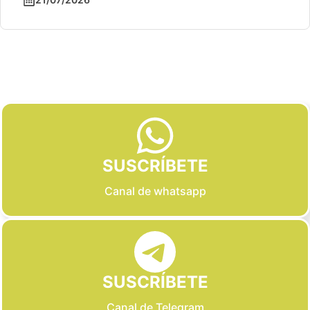
Slide 2 of 6
SUSCRÍBETE
Canal de whatsapp
SUSCRÍBETE
Canal de Telegram