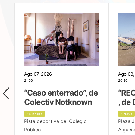
Ago 07, 2026
Ago 08,
21:00
20:30
,
“Caso enterrado”, de
“REC
Colectiv Notknown
, de 
34 hours
2 days
Pista deportiva del Colegio
Plaza J
Público
Algueñ