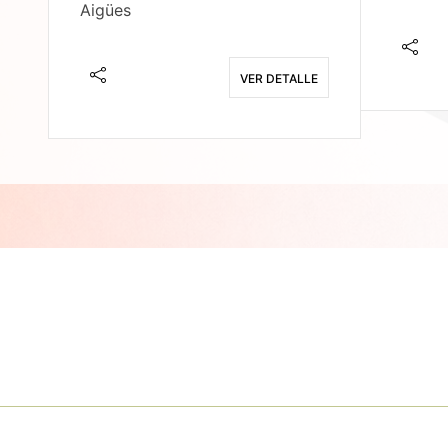
Aigües
E
VER DETALLE