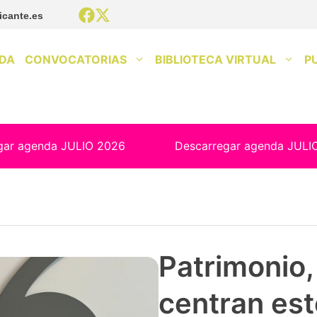
icante.es
DA
CONVOCATORIAS
BIBLIOTECA VIRTUAL
P
gar agenda JULIO 2026
Descarregar agenda JULI
Patrimonio, 
centran est