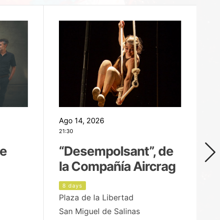
Ago 14, 2026
Ag
21:30
21
de
“Desempolsant”, de
“
la Compañía Aircrag
D
8 days
9
Plaza de la Libertad
pa
San Miguel de Salinas
X