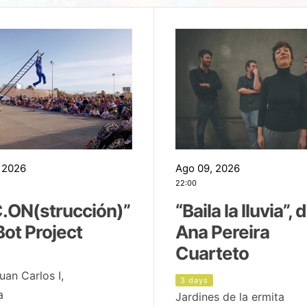
 2026
Ago 09, 2026
22:00
.ON(strucción)”
“Baila la lluvia”, 
Bot Project
Ana Pereira
Cuarteto
uan Carlos I,
3 days
a
Jardines de la ermita