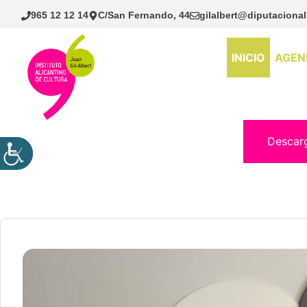
Saltar
965 12 12 14
C/San Fernando, 44
gilalbert@diputacional
al
contenido
INICIO
AGEN
Descar