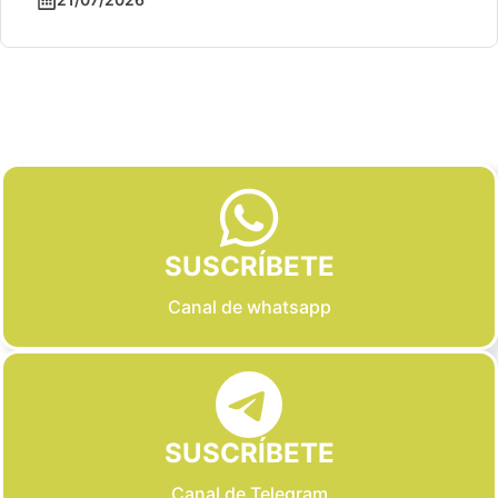
Slide 2 of 6
SUSCRÍBETE
Canal de whatsapp
SUSCRÍBETE
Canal de Telegram