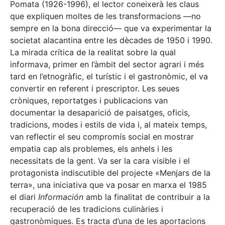
Pomata (1926-1996), el lector coneixerà les claus
que expliquen moltes de les transformacions —no
sempre en la bona direcció— que va experimentar la
societat alacantina entre les dècades de 1950 i 1990.
La mirada crítica de la realitat sobre la qual
informava, primer en l’àmbit del sector agrari i més
tard en l’etnogràfic, el turístic i el gastronòmic, el va
convertir en referent i prescriptor. Les seues
cròniques, reportatges i publicacions van
documentar la desaparició de paisatges, oficis,
tradicions, modes i estils de vida i, al mateix temps,
van reflectir el seu compromís social en mostrar
empatia cap als problemes, els anhels i les
necessitats de la gent. Va ser la cara visible i el
protagonista indiscutible del projecte «Menjars de la
terra», una iniciativa que va posar en marxa el 1985
el diari
Información
amb la finalitat de contribuir a la
recuperació de les tradicions culinàries i
gastronòmiques. Es tracta d’una de les aportacions