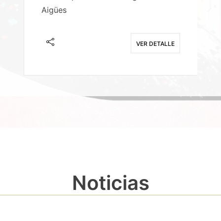
Aigües
A
E
VER DETALLE
Noticias