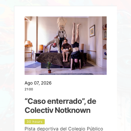
Ago 07, 2026
A
21:00
2
e
“Caso enterrado”, de
Colectiv Notknown
d
30 hours
Pista deportiva del Colegio Público
P