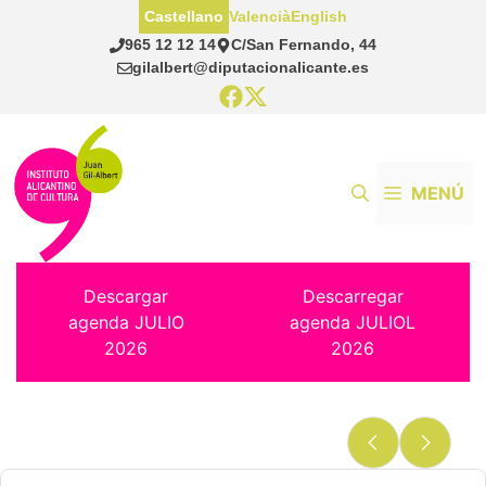
Saltar
Castellano
Valencià
English
al
965 12 12 14
C/San Fernando, 44
contenido
gilalbert@diputacionalicante.es
MENÚ
Descargar
Descarregar
agenda JULIO
agenda JULIOL
2026
2026