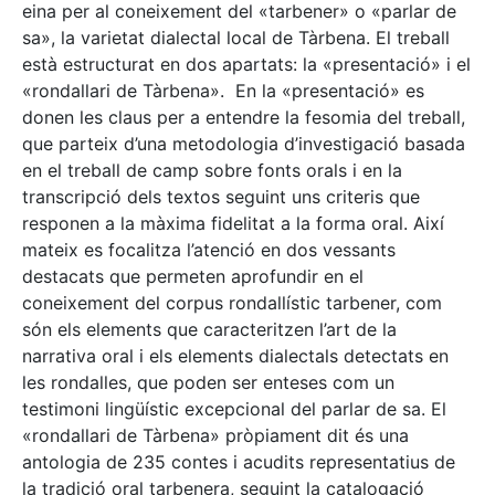
eina per al coneixement del «tarbener» o «parlar de
sa», la varietat dialectal local de Tàrbena. El treball
està estructurat en dos apartats: la «presentació» i el
«rondallari de Tàrbena». En la «presentació» es
donen les claus per a entendre la fesomia del treball,
que parteix d’una metodologia d’investigació basada
en el treball de camp sobre fonts orals i en la
transcripció dels textos seguint uns criteris que
responen a la màxima fidelitat a la forma oral. Així
mateix es focalitza l’atenció en dos vessants
destacats que permeten aprofundir en el
coneixement del corpus rondallístic tarbener, com
són els elements que caracteritzen l’art de la
narrativa oral i els elements dialectals detectats en
les rondalles, que poden ser enteses com un
testimoni lingüístic excepcional del parlar de sa. El
«rondallari de Tàrbena» pròpiament dit és una
antologia de 235 contes i acudits representatius de
la tradició oral tarbenera, seguint la catalogació