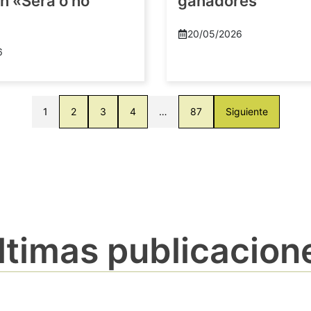
n «Será o no
ganadores
20/05/2026
6
1
2
3
4
…
87
Siguiente
ltimas publicacion