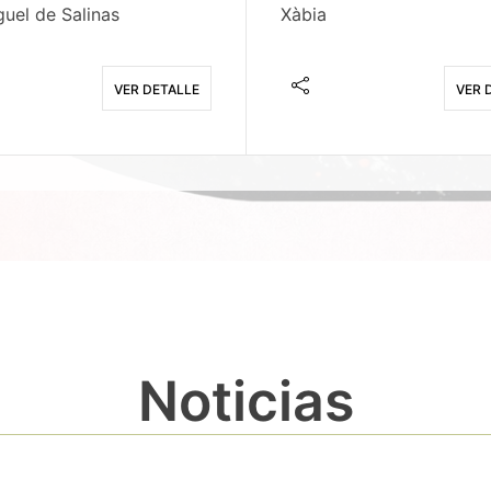
uel de Salinas
Xàbia
VER DETALLE
VER 
Noticias