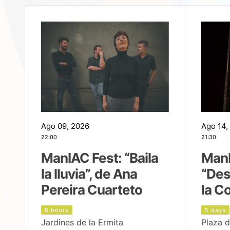
Ago 09, 2026
Ago 14,
22:00
21:30
ManIAC Fest: “Baila
ManI
la lluvia”, de Ana
“Des
Pereira Cuarteto
la C
8 hours
5 days
Jardines de la Ermita
Plaza d