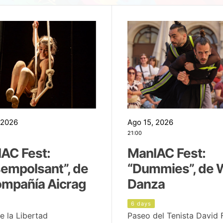
 2026
Ago 15, 2026
21:00
AC Fest:
ManIAC Fest:
empolsant”, de
“Dummies”, de 
ompañía Aicrag
Danza
6 days
e la Libertad
Paseo del Tenista David 