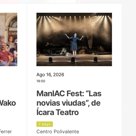
Ago 16, 2026
Ag
19:00
22
ManIAC Fest: “Las
M
Wako
novias viudas”, de
l
Ícara Teatro
P
7 days
8
Ferrer
Centro Polivalente
Ja