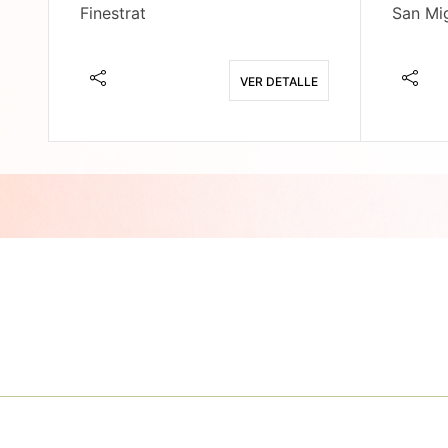
Finestrat
San Mig
E
VER DETALLE