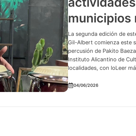
convocator
Revistas 2
El Instituto Alicantino de
a Revistas 2026, cuyo obje
sin ánimo de lucro. Los i
que apoyan la difusión de 
próximo 22 de
Leer más
25/05/2026