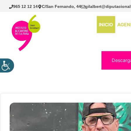
Saltar
965 12 12 14
C/San Fernando, 44
gilalbert@diputacional
al
contenido
INICIO
AGEN
Descarg