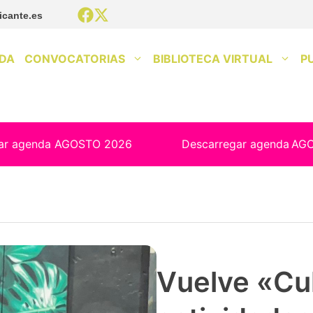
icante.es
DA
CONVOCATORIAS
BIBLIOTECA VIRTUAL
P
ar agenda AGOSTO 2026
Descarregar agenda
AG
Se abre el p