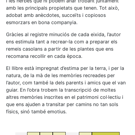
i les herbes que hi podem anar trobant juntament
amb les principals propietats que tenen. Tot això,
adobat amb anècdotes, succeïts i copiosos
esmorzars en bona companyia.
Gràcies al registre minuciós de cada eixida, l’autor
ens estimula tant a recrear-la com a preparar els
remeis casolans a partir de les plantes que ens
recomana recollir en cada època.
El llibre està impregnat d’estima per la terra, i per la
natura, de la mà de les memòries recreades per
l’autor, com també la dels parents i amics que el van
guiar. En l’obra trobem la transcripció de moltes
altres memòries inscrites en el patrimoni col·lectiu i
que ens ajuden a transitar per camins no tan sols
físics, sinó també emotius.