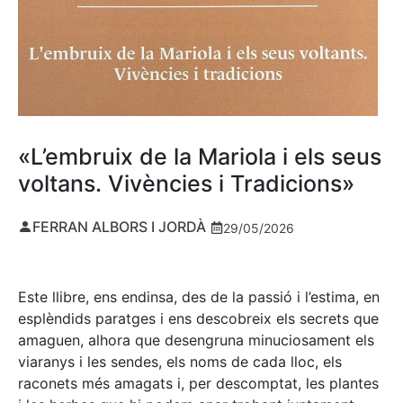
«L’embruix de la Mariola i els seus
voltans. Vivències i Tradicions»
FERRAN ALBORS I JORDÀ
29/05/2026
Este llibre, ens endinsa, des de la passió i l’estima, en
esplèndids paratges i ens descobreix els secrets que
amaguen, alhora que desengruna minuciosament els
viaranys i les sendes, els noms de cada lloc, els
raconets més amagats i, per descomptat, les plantes