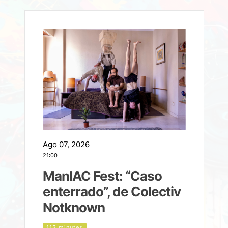
Ago 07, 2026
A
21:00
2
ManIAC Fest: “Caso
a
enterrado”, de Colectiv
Notknown
n
113 minutes