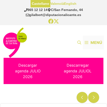
Saltar
Castellano
Valencià
English
al
965 12 12 14
C/San Fernando, 44
contenido
gilalbert@diputacionalicante.es
MENÚ
Descargar
Descarregar
agenda JULIO
agenda JULIOL
2026
2026