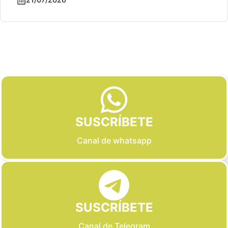
Slide 2 of 6
SUSCRÍBETE
Canal de whatsapp
SUSCRÍBETE
Canal de Telegram