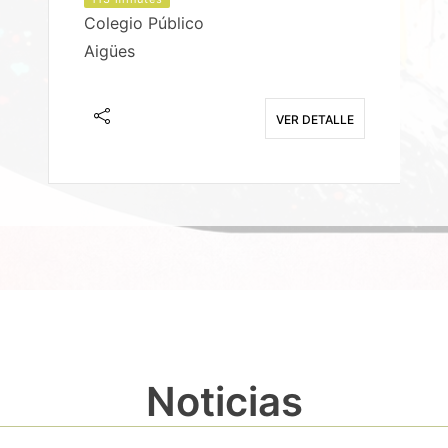
Colegio Público
Aigües
E
VER DETALLE
Noticias