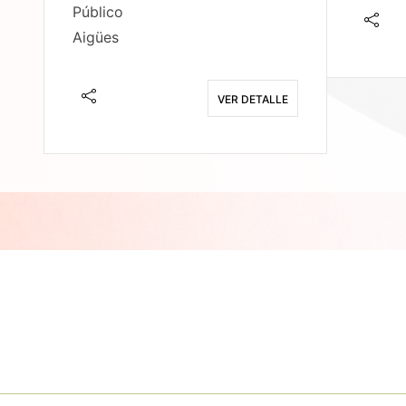
Público
Aigües
E
VER DETALLE