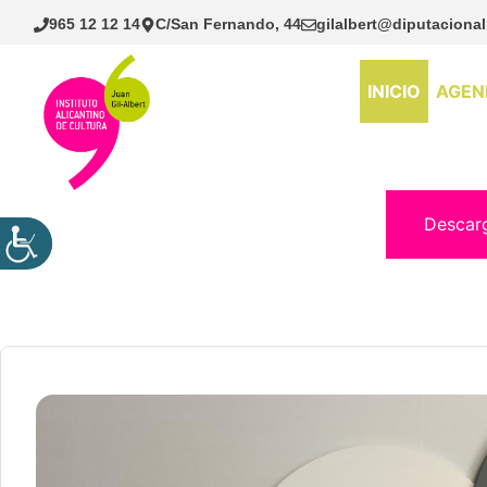
Saltar
965 12 12 14
C/San Fernando, 44
gilalbert@diputacional
al
contenido
INICIO
AGEN
Descar