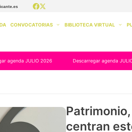
icante.es
DA
CONVOCATORIAS
BIBLIOTECA VIRTUAL
P
gar agenda JULIO 2026
Descarregar agenda JULI
Patrimonio, 
centran est