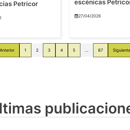
escénicas Petric
ias Petricor
27/04/2026
6
Anterior
1
2
3
4
5
…
87
Siguient
ltimas publicacion