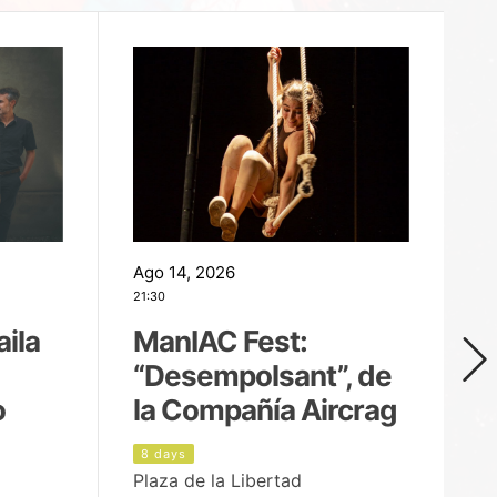
Ago 14, 2026
Ag
21:30
21
aila
ManIAC Fest:
M
“Desempolsant”, de
“
o
la Compañía Aircrag
D
8 days
9
Plaza de la Libertad
pa