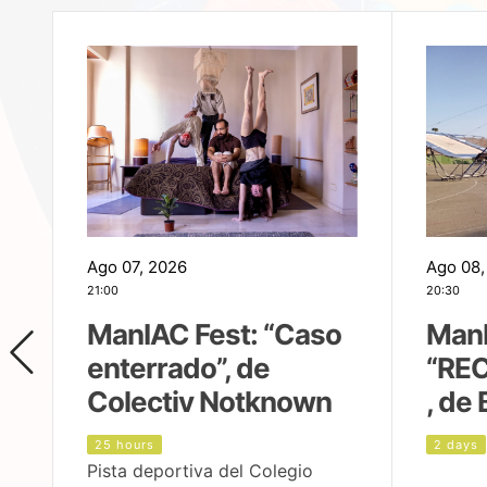
Ago 07, 2026
Ago 08,
21:00
20:30
ManIAC Fest: “Caso
ManI
enterrado”, de
“REC
Colectiv Notknown
, de 
25 hours
2 days
Pista deportiva del Colegio