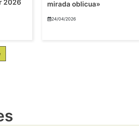
or 2026
mirada oblicua»
24/04/2026
e
es