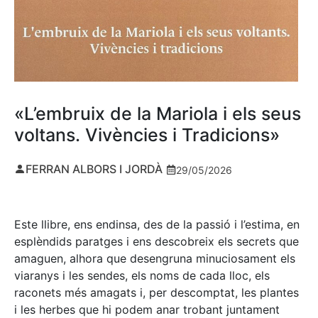
«L’embruix de la Mariola i els seus
voltans. Vivències i Tradicions»
FERRAN ALBORS I JORDÀ
29/05/2026
Este llibre, ens endinsa, des de la passió i l’estima, en
esplèndids paratges i ens descobreix els secrets que
amaguen, alhora que desengruna minuciosament els
viaranys i les sendes, els noms de cada lloc, els
raconets més amagats i, per descomptat, les plantes
i les herbes que hi podem anar trobant juntament