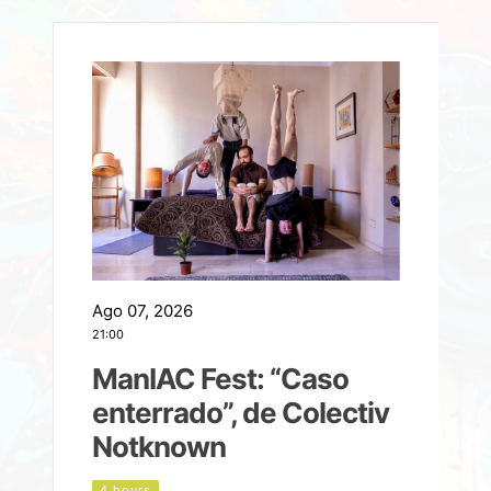
Ago 07, 2026
A
21:00
2
ManIAC Fest: “Caso
a
enterrado”, de Colectiv
Notknown
n
4 hours