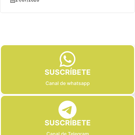
Slide 2 of 6
SUSCRÍBETE
Canal de whatsapp
SUSCRÍBETE
Canal de Telegram