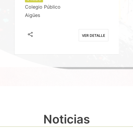
Colegio Público
Aigües
E
VER DETALLE
Noticias