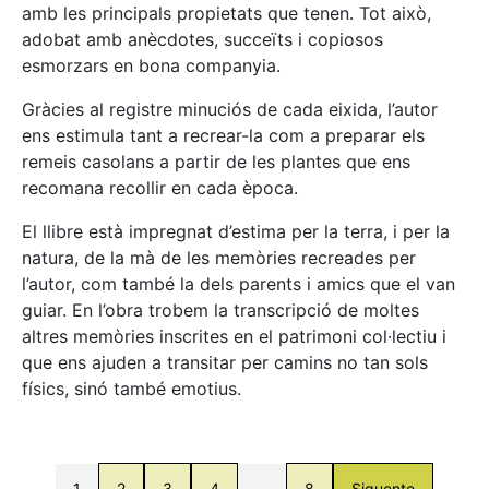
amb les principals propietats que tenen. Tot això,
adobat amb anècdotes, succeïts i copiosos
esmorzars en bona companyia.
Gràcies al registre minuciós de cada eixida, l’autor
ens estimula tant a recrear-la com a preparar els
remeis casolans a partir de les plantes que ens
recomana recollir en cada època.
El llibre està impregnat d’estima per la terra, i per la
natura, de la mà de les memòries recreades per
l’autor, com també la dels parents i amics que el van
guiar. En l’obra trobem la transcripció de moltes
altres memòries inscrites en el patrimoni col·lectiu i
que ens ajuden a transitar per camins no tan sols
físics, sinó també emotius.
1
2
3
4
…
8
Siguente