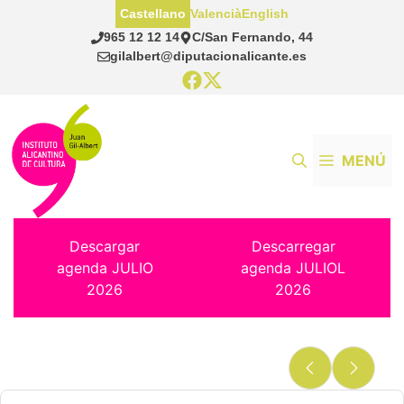
Saltar
Castellano
Valencià
English
al
965 12 12 14
C/San Fernando, 44
contenido
gilalbert@diputacionalicante.es
MENÚ
Descargar
Descarregar
agenda JULIO
agenda JULIOL
2026
2026