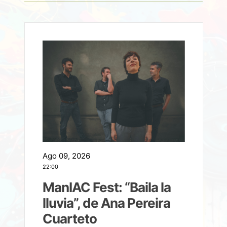
Ago 09, 2026
A
22:00
21
ManIAC Fest: “Baila la
a
lluvia”, de Ana Pereira
Cuarteto