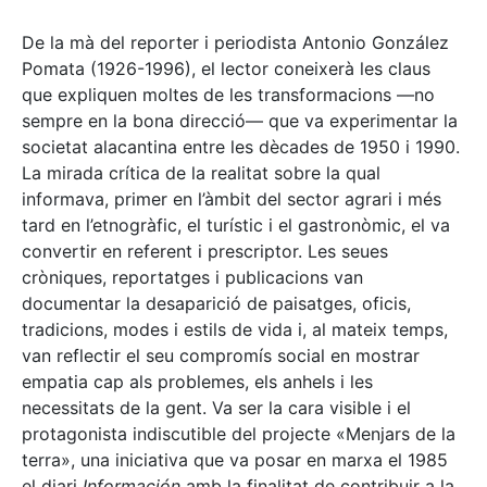
De la mà del reporter i periodista Antonio González
Pomata (1926-1996), el lector coneixerà les claus
que expliquen moltes de les transformacions —no
sempre en la bona direcció— que va experimentar la
societat alacantina entre les dècades de 1950 i 1990.
La mirada crítica de la realitat sobre la qual
informava, primer en l’àmbit del sector agrari i més
tard en l’etnogràfic, el turístic i el gastronòmic, el va
convertir en referent i prescriptor. Les seues
cròniques, reportatges i publicacions van
documentar la desaparició de paisatges, oficis,
tradicions, modes i estils de vida i, al mateix temps,
van reflectir el seu compromís social en mostrar
empatia cap als problemes, els anhels i les
necessitats de la gent. Va ser la cara visible i el
protagonista indiscutible del projecte «Menjars de la
terra», una iniciativa que va posar en marxa el 1985
el diari
Información
amb la finalitat de contribuir a la