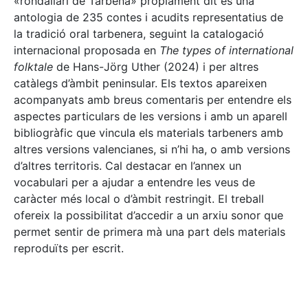
«rondallari de Tàrbena» pròpiament dit és una
antologia de 235 contes i acudits representatius de
la tradició oral tarbenera, seguint la catalogació
internacional proposada en
The types of international
folktale
de Hans-Jörg Uther (2024) i per altres
catàlegs d’àmbit peninsular. Els textos apareixen
acompanyats amb breus comentaris per entendre els
aspectes particulars de les versions i amb un aparell
bibliogràfic que vincula els materials tarbeners amb
altres versions valencianes, si n’hi ha, o amb versions
d’altres territoris. Cal destacar en l’annex un
vocabulari per a ajudar a entendre les veus de
caràcter més local o d’àmbit restringit. El treball
ofereix la possibilitat d’accedir a un arxiu sonor que
permet sentir de primera mà una part dels materials
reproduïts per escrit.