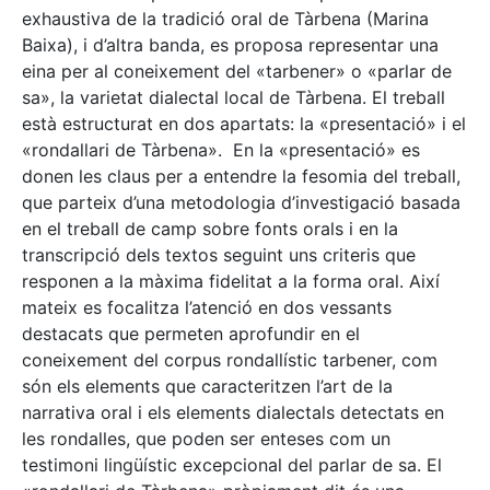
exhaustiva de la tradició oral de Tàrbena (Marina
Baixa), i d’altra banda, es proposa representar una
eina per al coneixement del «tarbener» o «parlar de
sa», la varietat dialectal local de Tàrbena. El treball
està estructurat en dos apartats: la «presentació» i el
«rondallari de Tàrbena». En la «presentació» es
donen les claus per a entendre la fesomia del treball,
que parteix d’una metodologia d’investigació basada
en el treball de camp sobre fonts orals i en la
transcripció dels textos seguint uns criteris que
responen a la màxima fidelitat a la forma oral. Així
mateix es focalitza l’atenció en dos vessants
destacats que permeten aprofundir en el
coneixement del corpus rondallístic tarbener, com
són els elements que caracteritzen l’art de la
narrativa oral i els elements dialectals detectats en
les rondalles, que poden ser enteses com un
testimoni lingüístic excepcional del parlar de sa. El