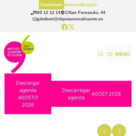
Saltar
Castellano
Valencià
English
al
965 12 12 14
C/San Fernando, 44
contenido
gilalbert@diputacionalicante.es
MENÚ
Descargar
agenda
Descarregar
AGOST
2026
AGOSTO
agenda
2026