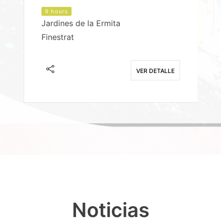
9 hours
Jardines de la Ermita
P
Finestrat
S
E
VER DETALLE
Noticias