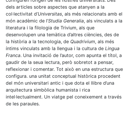
configuren l’origen de les nostres universitats. Des
dels articles sobre aspectes que atanyen a la
col·lectivitat d’
Universitas
, als més relacionats amb el
món acadèmic de l’
Studia Generalia
, als vinculats a la
literatura i la filologia de Trivium, als que
desenvolupen una temàtica d’altres ciències, des de
la història a la tecnologia, de
Quadrivium
, als més
íntims vinculats amb la llengua i la cultura de
Lingua
Franca
. Una invitació de l’autor, com apunta el títol, a
gaudir de la seua lectura, però sobretot a pensar,
reflexionar i comentar. Tot això en una estructura que
configura. una unitat conceptual històrica procedent
del món universitari antic i que dota el llibre d’una
arquitectura simbòlica humanista i rica
intel·lectualment. Un viatge pel coneixement a través
de les paraules.