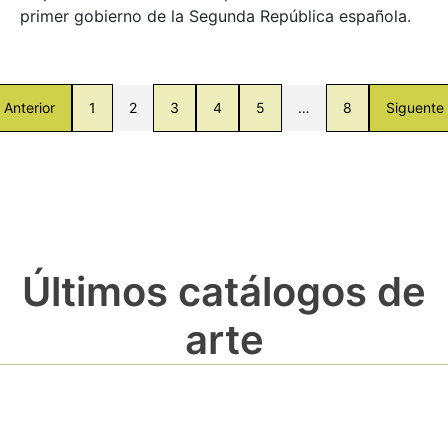
primer gobierno de la Segunda República española.
Anterior
1
2
3
4
5
…
8
Siguente
Últimos catálogos de
arte