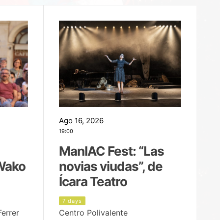
Ago 16, 2026
Ag
19:00
22
ManIAC Fest: “Las
M
Wako
novias viudas”, de
l
Ícara Teatro
P
7 days
1
Ferrer
Centro Polivalente
Ja