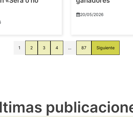
n «Será o no
ganadores
20/05/2026
6
1
2
3
4
…
87
Siguiente
ltimas publicacion