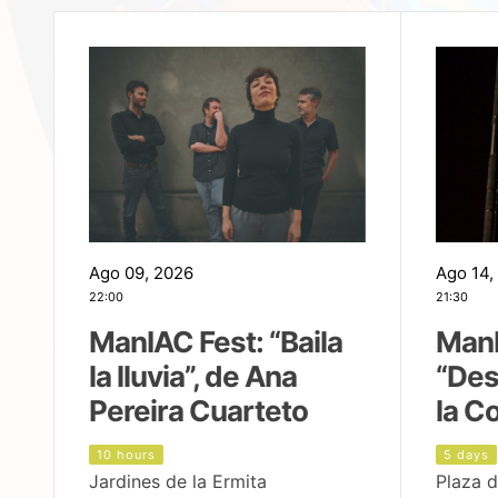
Ago 09, 2026
Ago 14,
22:00
21:30
ManIAC Fest: “Baila
ManI
la lluvia”, de Ana
“Des
Pereira Cuarteto
la C
10 hours
5 days
Jardines de la Ermita
Plaza d