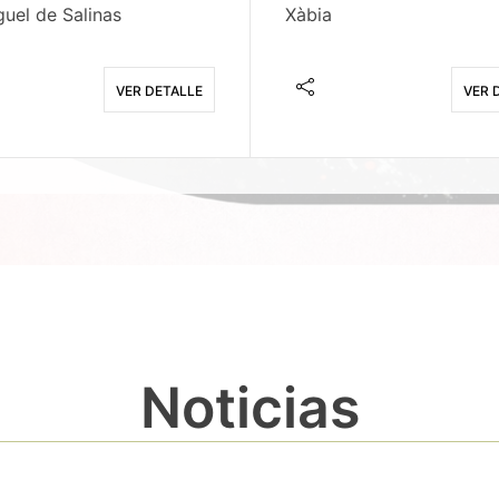
uel de Salinas
Xàbia
VER DETALLE
VER 
Noticias