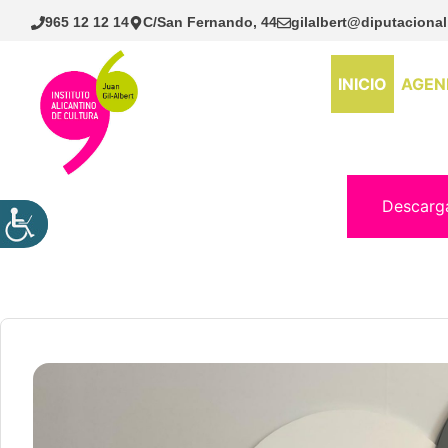
Saltar
965 12 12 14
C/San Fernando, 44
gilalbert@diputacional
al
contenido
INICIO
AGEN
Descarg