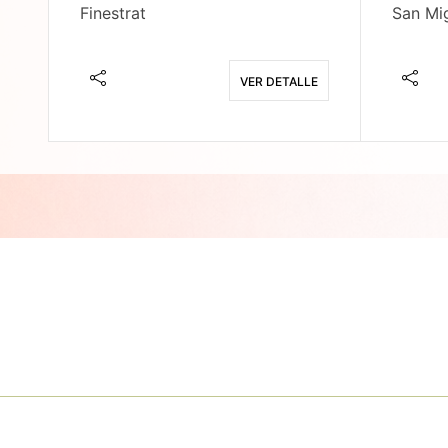
Finestrat
San Mig
E
VER DETALLE