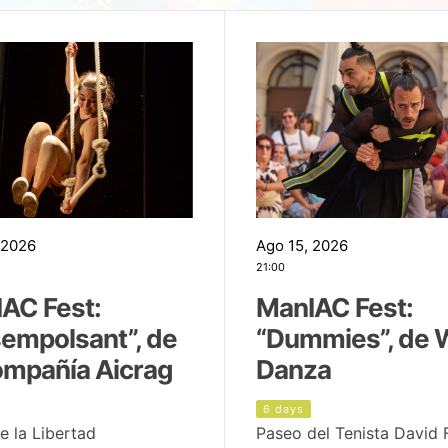
 2026
Ago 15, 2026
21:00
AC Fest:
ManIAC Fest:
empolsant”, de
“Dummies”, de 
ompañía Aicrag
Danza
6 days
e la Libertad
Paseo del Tenista David 