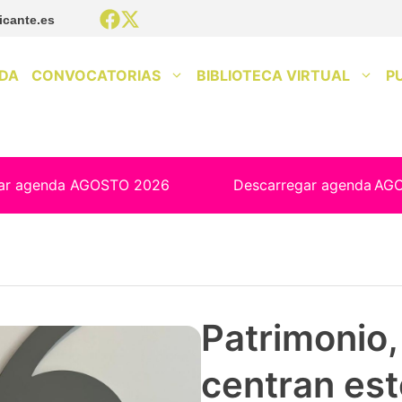
icante.es
DA
CONVOCATORIAS
BIBLIOTECA VIRTUAL
P
ar agenda AGOSTO 2026
Descarregar agenda
AG
Patrimonio, 
centran est