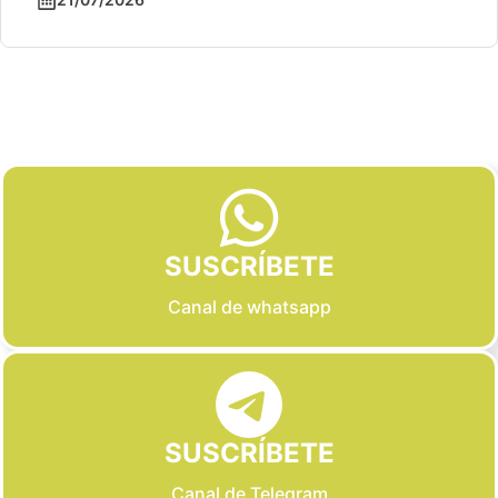
Slide 2 of 6
SUSCRÍBETE
Canal de whatsapp
SUSCRÍBETE
Canal de Telegram