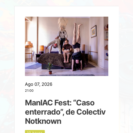
Ago 07, 2026
A
21:00
2
ManIAC Fest: “Caso
a
enterrado”, de Colectiv
Notknown
n
10 hours