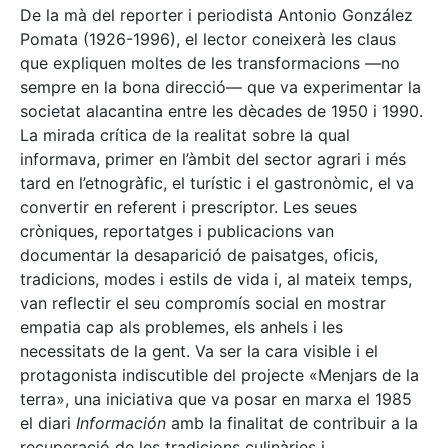
De la mà del reporter i periodista Antonio González
Pomata (1926-1996), el lector coneixerà les claus
que expliquen moltes de les transformacions —no
sempre en la bona direcció— que va experimentar la
societat alacantina entre les dècades de 1950 i 1990.
La mirada crítica de la realitat sobre la qual
informava, primer en l’àmbit del sector agrari i més
tard en l’etnogràfic, el turístic i el gastronòmic, el va
convertir en referent i prescriptor. Les seues
cròniques, reportatges i publicacions van
documentar la desaparició de paisatges, oficis,
tradicions, modes i estils de vida i, al mateix temps,
van reflectir el seu compromís social en mostrar
empatia cap als problemes, els anhels i les
necessitats de la gent. Va ser la cara visible i el
protagonista indiscutible del projecte «Menjars de la
terra», una iniciativa que va posar en marxa el 1985
el diari
Información
amb la finalitat de contribuir a la
recuperació de les tradicions culinàries i