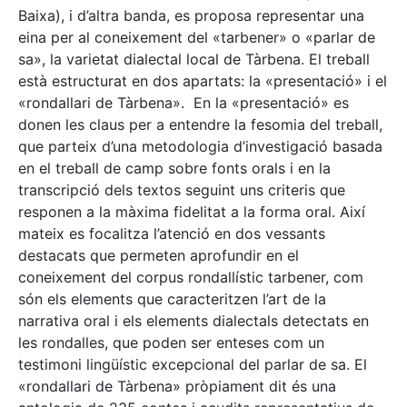
Baixa), i d’altra banda, es proposa representar una
eina per al coneixement del «tarbener» o «parlar de
sa», la varietat dialectal local de Tàrbena. El treball
està estructurat en dos apartats: la «presentació» i el
«rondallari de Tàrbena». En la «presentació» es
donen les claus per a entendre la fesomia del treball,
que parteix d’una metodologia d’investigació basada
en el treball de camp sobre fonts orals i en la
transcripció dels textos seguint uns criteris que
responen a la màxima fidelitat a la forma oral. Així
mateix es focalitza l’atenció en dos vessants
destacats que permeten aprofundir en el
coneixement del corpus rondallístic tarbener, com
són els elements que caracteritzen l’art de la
narrativa oral i els elements dialectals detectats en
les rondalles, que poden ser enteses com un
testimoni lingüístic excepcional del parlar de sa. El
«rondallari de Tàrbena» pròpiament dit és una