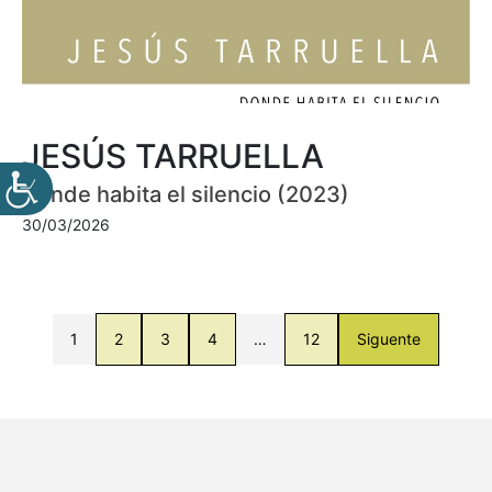
JESÚS TARRUELLA
Donde habita el silencio (2023)
30/03/2026
1
2
3
4
…
12
Siguente