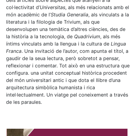
dels articles sobre aspectes que atanyen a la
col·lectivitat d’
Universitas
, als més relacionats amb el
món acadèmic de l’
Studia Generalia
, als vinculats a la
literatura i la filologia de Trivium, als que
desenvolupen una temàtica d’altres ciències, des de
la història a la tecnologia, de
Quadrivium
, als més
íntims vinculats amb la llengua i la cultura de
Lingua
Franca
. Una invitació de l’autor, com apunta el títol, a
gaudir de la seua lectura, però sobretot a pensar,
reflexionar i comentar. Tot això en una estructura que
configura. una unitat conceptual històrica procedent
del món universitari antic i que dota el llibre d’una
arquitectura simbòlica humanista i rica
intel·lectualment. Un viatge pel coneixement a través
de les paraules.