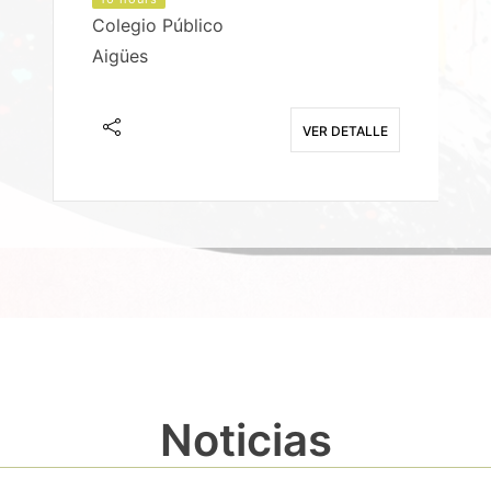
Colegio Público
Aigües
E
VER DETALLE
Noticias