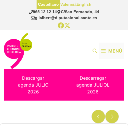
Saltar
Castellano
Valencià
English
al
965 12 12 14
C/San Fernando, 44
contenido
gilalbert@diputacionalicante.es
MENÚ
Descargar
Descarregar
agenda JULIO
agenda JULIOL
2026
2026