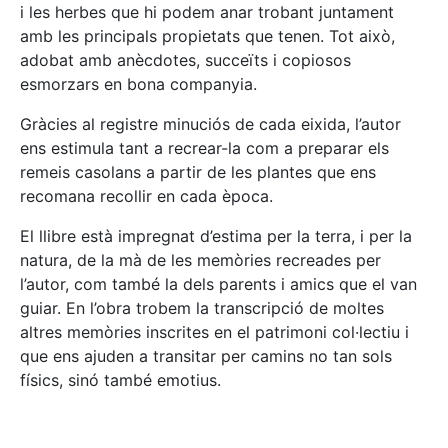
i les herbes que hi podem anar trobant juntament
amb les principals propietats que tenen. Tot això,
adobat amb anècdotes, succeïts i copiosos
esmorzars en bona companyia.
Gràcies al registre minuciós de cada eixida, l’autor
ens estimula tant a recrear-la com a preparar els
remeis casolans a partir de les plantes que ens
recomana recollir en cada època.
El llibre està impregnat d’estima per la terra, i per la
natura, de la mà de les memòries recreades per
l’autor, com també la dels parents i amics que el van
guiar. En l’obra trobem la transcripció de moltes
altres memòries inscrites en el patrimoni col·lectiu i
que ens ajuden a transitar per camins no tan sols
físics, sinó també emotius.