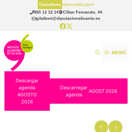
Saltar
Castellano
Valencià
English
al
965 12 12 14
C/San Fernando, 44
contenido
gilalbert@diputacionalicante.es
MENÚ
Descargar
agenda
Descarregar
AGOST
2026
AGOSTO
agenda
2026