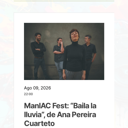
Ago 09, 2026
A
22:00
21
ManIAC Fest: “Baila la
a
lluvia”, de Ana Pereira
Cuarteto