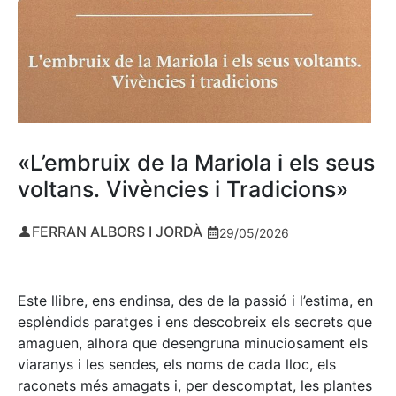
«L’embruix de la Mariola i els seus
voltans. Vivències i Tradicions»
FERRAN ALBORS I JORDÀ
29/05/2026
Este llibre, ens endinsa, des de la passió i l’estima, en
esplèndids paratges i ens descobreix els secrets que
amaguen, alhora que desengruna minuciosament els
viaranys i les sendes, els noms de cada lloc, els
raconets més amagats i, per descomptat, les plantes