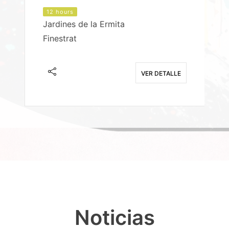
12 hours
Jardines de la Ermita
P
Finestrat
S
E
VER DETALLE
Noticias