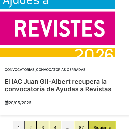
,
CONVOCATORIAS
CONVOCATORIAS CERRADAS
El IAC Juan Gil-Albert recupera la
convocatoria de Ayudas a Revistas
20/05/2026
1
2
3
4
…
87
Siguiente