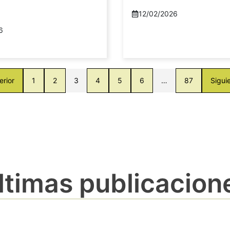
12/02/2026
6
erior
1
2
3
4
5
6
…
87
Sigui
ltimas publicacion