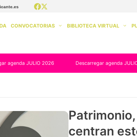
icante.es
DA
CONVOCATORIAS
BIBLIOTECA VIRTUAL
P
gar agenda JULIO 2026
Descarregar agenda JULI
Patrimonio, 
centran est