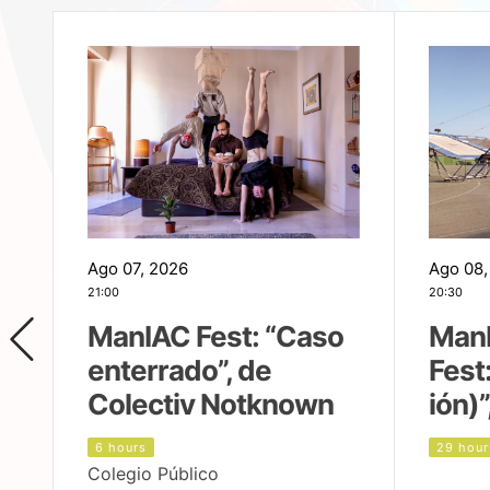
Ago 07, 2026
Ago 08,
21:00
20:30
ManIAC Fest: “Caso
Man
enterrado”, de
Fest
Colectiv Notknown
ión)”
6 hours
29 hour
Colegio Público