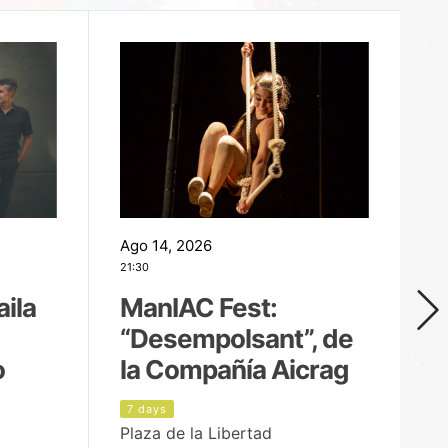
Ago 14, 2026
Ag
21:30
21
aila
ManIAC Fest:
M
“Desempolsant”, de
“
o
la Compañía Aicrag
D
7 days
8
Plaza de la Libertad
Pa