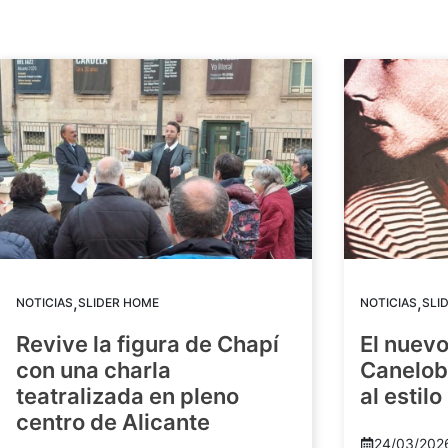
,
,
NOTICIAS
SLIDER HOME
NOTICIAS
SLI
Revive la figura de Chapí
El nuev
con una charla
Canelob
teatralizada en pleno
al estilo
centro de Alicante
24/03/202