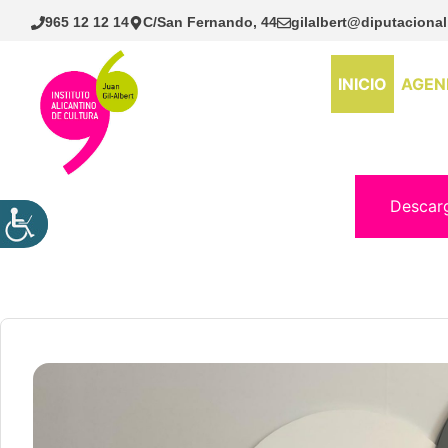
Saltar
965 12 12 14
C/San Fernando, 44
gilalbert@diputacional
al
contenido
INICIO
AGEN
Descar