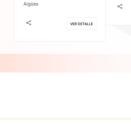
Aigües
E
VER DETALLE