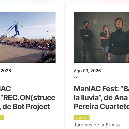
 2026
Ago 09, 2026
22:00
IAC
ManIAC Fest: “B
:“REC.ON(strucc
la lluvia”, de Ana
, de Bot Project
Pereira Cuartet
s
2 days
Jardines de la Ermita