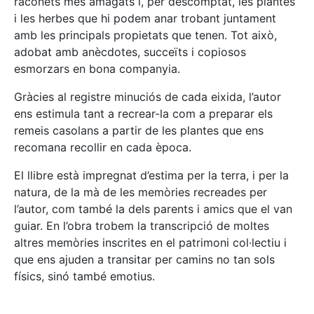
raconets més amagats i, per descomptat, les plantes
i les herbes que hi podem anar trobant juntament
amb les principals propietats que tenen. Tot això,
adobat amb anècdotes, succeïts i copiosos
esmorzars en bona companyia.
Gràcies al registre minuciós de cada eixida, l’autor
ens estimula tant a recrear-la com a preparar els
remeis casolans a partir de les plantes que ens
recomana recollir en cada època.
El llibre està impregnat d’estima per la terra, i per la
natura, de la mà de les memòries recreades per
l’autor, com també la dels parents i amics que el van
guiar. En l’obra trobem la transcripció de moltes
altres memòries inscrites en el patrimoni col·lectiu i
que ens ajuden a transitar per camins no tan sols
físics, sinó també emotius.