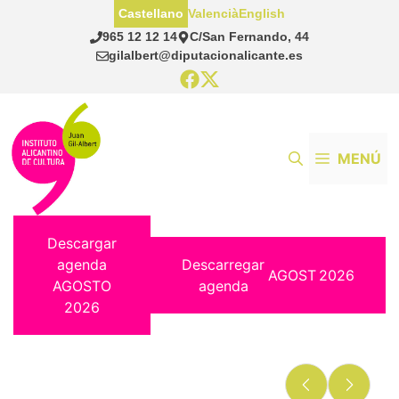
Saltar
Castellano
Valencià
English
al
965 12 12 14
C/San Fernando, 44
contenido
gilalbert@diputacionalicante.es
MENÚ
Descargar
agenda
Descarregar
AGOST
2026
AGOSTO
agenda
2026