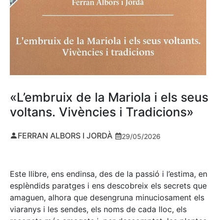
«L’embruix de la Mariola i els seus
voltans. Vivències i Tradicions»
FERRAN ALBORS I JORDÀ
29/05/2026
Este llibre, ens endinsa, des de la passió i l’estima, en
esplèndids paratges i ens descobreix els secrets que
amaguen, alhora que desengruna minuciosament els
viaranys i les sendes, els noms de cada lloc, els