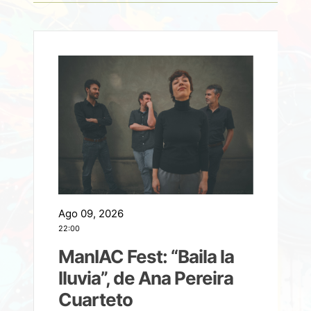
Ago 09, 2026
A
22:00
21
ManIAC Fest: “Baila la
a
lluvia”, de Ana Pereira
Cuarteto