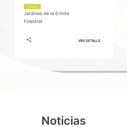
7 hours
Jardines de la Ermita
P
Finestrat
S
E
VER DETALLE
Noticias