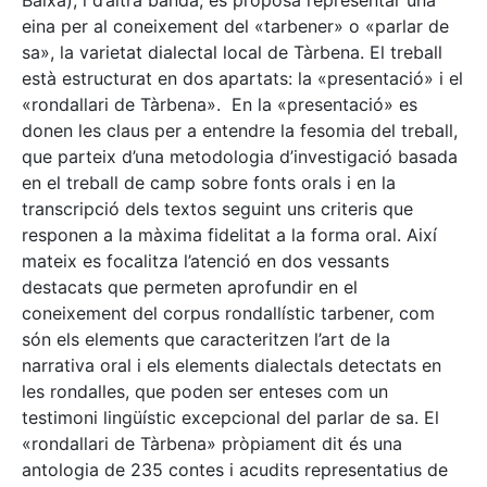
Baixa), i d’altra banda, es proposa representar una
eina per al coneixement del «tarbener» o «parlar de
sa», la varietat dialectal local de Tàrbena. El treball
està estructurat en dos apartats: la «presentació» i el
«rondallari de Tàrbena». En la «presentació» es
donen les claus per a entendre la fesomia del treball,
que parteix d’una metodologia d’investigació basada
en el treball de camp sobre fonts orals i en la
transcripció dels textos seguint uns criteris que
responen a la màxima fidelitat a la forma oral. Així
mateix es focalitza l’atenció en dos vessants
destacats que permeten aprofundir en el
coneixement del corpus rondallístic tarbener, com
són els elements que caracteritzen l’art de la
narrativa oral i els elements dialectals detectats en
les rondalles, que poden ser enteses com un
testimoni lingüístic excepcional del parlar de sa. El
«rondallari de Tàrbena» pròpiament dit és una
antologia de 235 contes i acudits representatius de