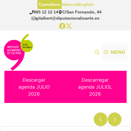
Saltar
Castellano
Valencià
English
al
965 12 12 14
C/San Fernando, 44
contenido
gilalbert@diputacionalicante.es
MENÚ
Descargar
Descarregar
agenda JULIO
agenda JULIOL
2026
2026