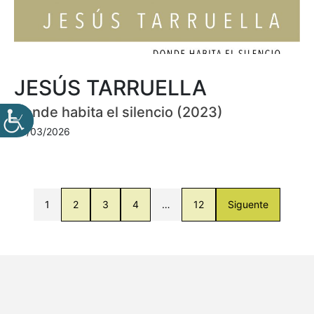
JESÚS TARRUELLA
Donde habita el silencio (2023)
30/03/2026
1
2
3
4
…
12
Siguente