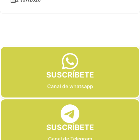
Slide 2 of 6
SUSCRÍBETE
Canal de whatsapp
SUSCRÍBETE
Canal de Telegram