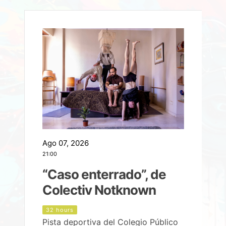
Ago 07, 2026
A
21:00
2
e
“Caso enterrado”, de
Colectiv Notknown
d
32 hours
Pista deportiva del Colegio Público
P