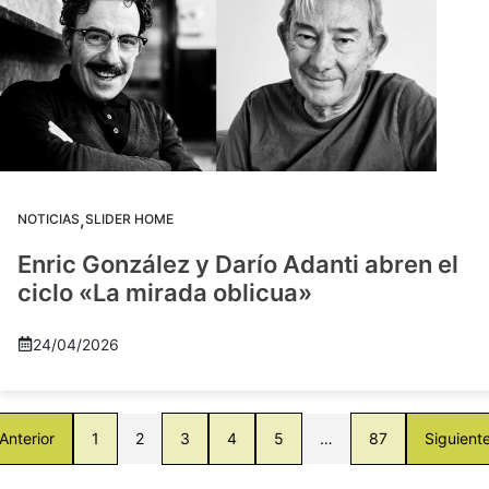
,
NOTICIAS
SLIDER HOME
Enric González y Darío Adanti abren el
ciclo «La mirada oblicua»
24/04/2026
Anterior
1
2
3
4
5
…
87
Siguient