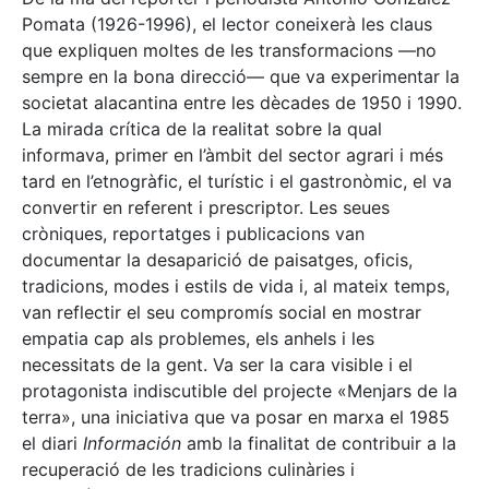
Pomata (1926-1996), el lector coneixerà les claus
que expliquen moltes de les transformacions —no
sempre en la bona direcció— que va experimentar la
societat alacantina entre les dècades de 1950 i 1990.
La mirada crítica de la realitat sobre la qual
informava, primer en l’àmbit del sector agrari i més
tard en l’etnogràfic, el turístic i el gastronòmic, el va
convertir en referent i prescriptor. Les seues
cròniques, reportatges i publicacions van
documentar la desaparició de paisatges, oficis,
tradicions, modes i estils de vida i, al mateix temps,
van reflectir el seu compromís social en mostrar
empatia cap als problemes, els anhels i les
necessitats de la gent. Va ser la cara visible i el
protagonista indiscutible del projecte «Menjars de la
terra», una iniciativa que va posar en marxa el 1985
el diari
Información
amb la finalitat de contribuir a la
recuperació de les tradicions culinàries i