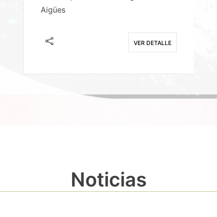
Aigües
A
E
VER DETALLE
Noticias