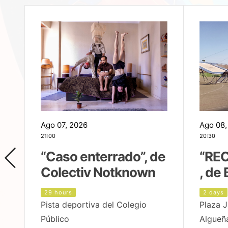
Ago 07, 2026
Ago 08,
21:00
20:30
,
“Caso enterrado”, de
“REC
Colectiv Notknown
, de 
29 hours
2 days
Pista deportiva del Colegio
Plaza J
Público
Algueñ