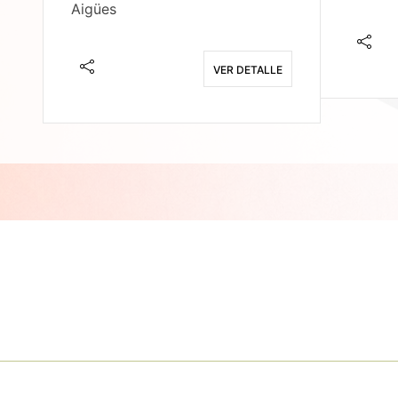
Aigües
E
VER DETALLE