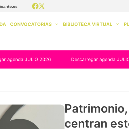
icante.es
DA
CONVOCATORIAS
BIBLIOTECA VIRTUAL
P
gar agenda JULIO 2026
Descarregar agenda JULI
Patrimonio, 
centran est