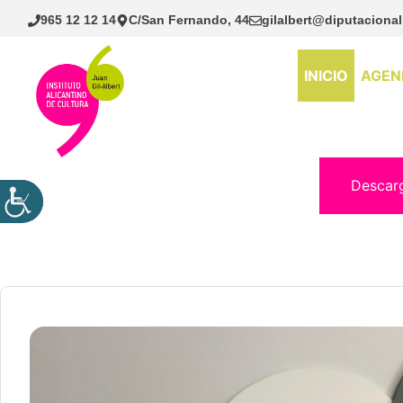
Saltar
965 12 12 14
C/San Fernando, 44
gilalbert@diputacional
al
contenido
INICIO
AGEN
Descar