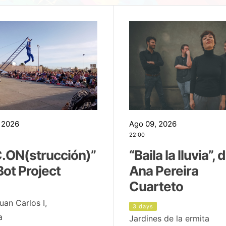
 2026
Ago 09, 2026
22:00
.ON(strucción)”
“Baila la lluvia”, 
Bot Project
Ana Pereira
Cuarteto
uan Carlos I,
3 days
a
Jardines de la ermita