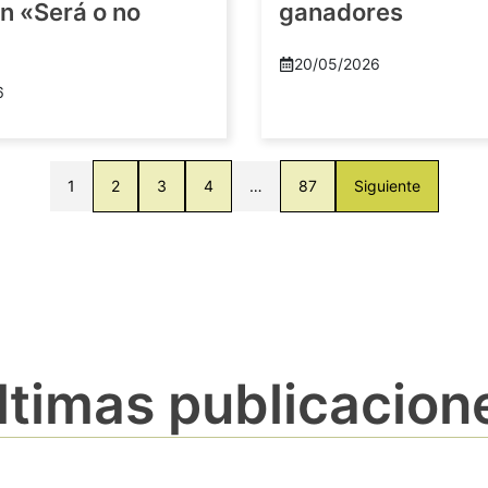
n «Será o no
ganadores
20/05/2026
6
1
2
3
4
…
87
Siguiente
ltimas publicacion