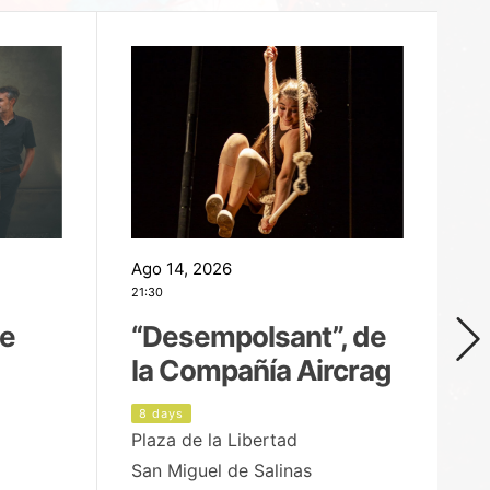
Ago 14, 2026
Ag
21:30
21
de
“Desempolsant”, de
“
la Compañía Aircrag
D
8 days
9
Plaza de la Libertad
pa
San Miguel de Salinas
X