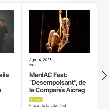
Ago 14, 2026
Ag
21:30
21
aila
ManIAC Fest:
M
“Desempolsant”, de
“
o
la Compañía Aicrag
D
8 days
9
Plaza de la Libertad
pa