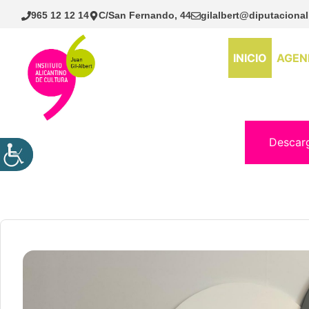
Saltar
965 12 12 14
C/San Fernando, 44
gilalbert@diputacional
al
contenido
INICIO
AGEN
Descar