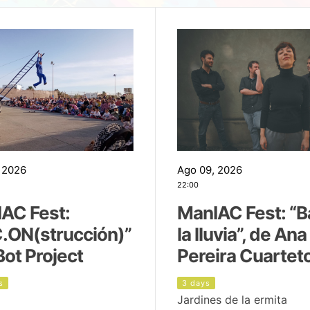
 2026
Ago 09, 2026
22:00
AC Fest:
ManIAC Fest: “B
.ON(strucción)”
la lluvia”, de Ana
Bot Project
Pereira Cuartet
s
3 days
Jardines de la ermita