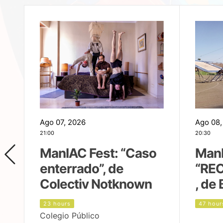
Ago 07, 2026
Ago 08,
21:00
20:30
ManIAC Fest: “Caso
ManI
enterrado”, de
“REC
Colectiv Notknown
, de 
23 hours
47 hour
Colegio Público