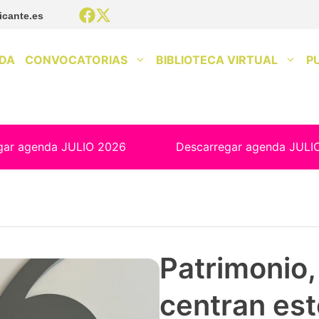
icante.es
DA
CONVOCATORIAS
BIBLIOTECA VIRTUAL
P
gar agenda JULIO 2026
Descarregar agenda JULI
Patrimonio, 
centran est