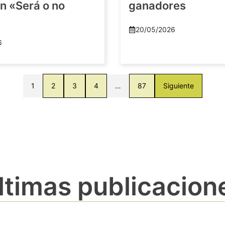
n «Será o no
ganadores
20/05/2026
6
1
2
3
4
…
87
Siguiente
ltimas publicacion