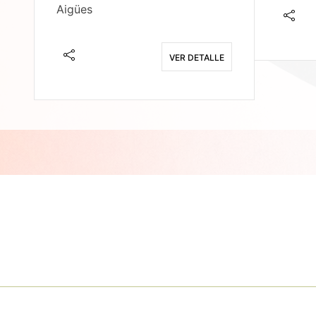
Aigües
E
VER DETALLE