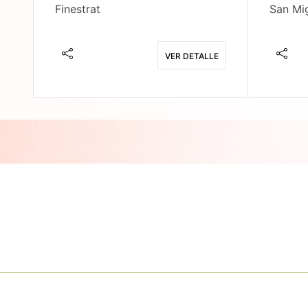
Finestrat
San Mig
E
VER DETALLE