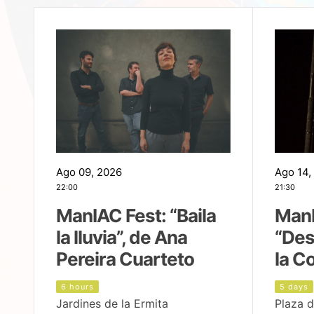
Ago 09, 2026
Ago 14,
22:00
21:30
ManIAC Fest: “Baila
ManI
la lluvia”, de Ana
“Des
Pereira Cuarteto
la C
6 hours
5 days
Jardines de la Ermita
Plaza d