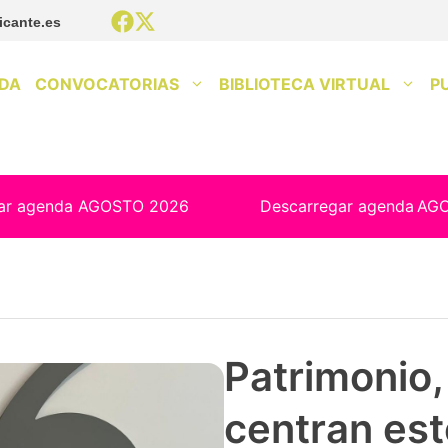
icante.es
DA
CONVOCATORIAS
BIBLIOTECA VIRTUAL
P
ar agenda AGOSTO 2026
Descarregar agenda
AG
Patrimonio, 
centran est