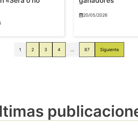
n «Será o no
ganadores
20/05/2026
6
1
2
3
4
…
87
Siguiente
ltimas publicacion