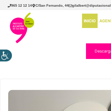
Saltar
965 12 12 14
C/San Fernando, 44
gilalbert@diputacional
al
contenido
INICIO
AGEN
Descarg