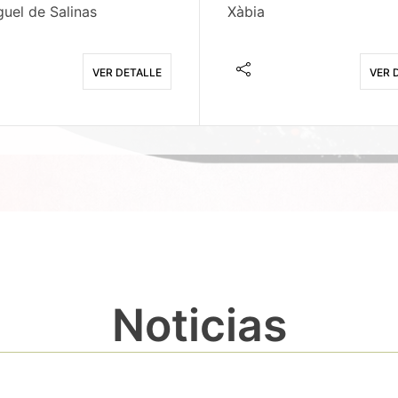
uel de Salinas
Xàbia
VER DETALLE
VER 
Noticias