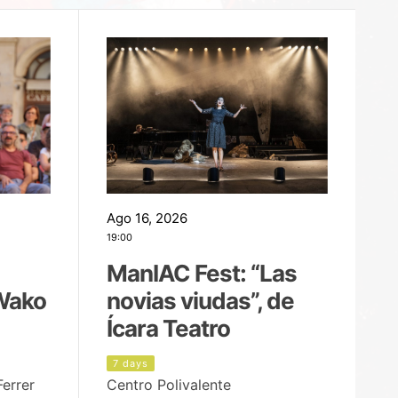
Ago 16, 2026
Ag
19:00
22
ManIAC Fest: “Las
M
Wako
novias viudas”, de
l
Ícara Teatro
P
7 days
6
Ferrer
Centro Polivalente
Ja