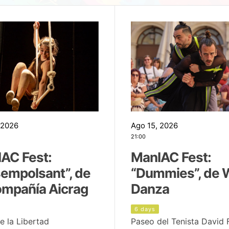
 2026
Ago 15, 2026
21:00
AC Fest:
ManIAC Fest:
empolsant”, de
“Dummies”, de 
ompañía Aicrag
Danza
6 days
e la Libertad
Paseo del Tenista David 