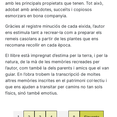
amb les principals propietats que tenen. Tot això,
adobat amb anècdotes, succeïts i copiosos
esmorzars en bona companyia.
Gràcies al registre minuciós de cada eixida, l’autor
ens estimula tant a recrear-la com a preparar els
remeis casolans a partir de les plantes que ens
recomana recollir en cada època.
El llibre està impregnat d’estima per la terra, i per la
natura, de la mà de les memòries recreades per
l’autor, com també la dels parents i amics que el van
guiar. En l’obra trobem la transcripció de moltes
altres memòries inscrites en el patrimoni col·lectiu i
que ens ajuden a transitar per camins no tan sols
físics, sinó també emotius.
1
2
3
4
…
8
Siguente