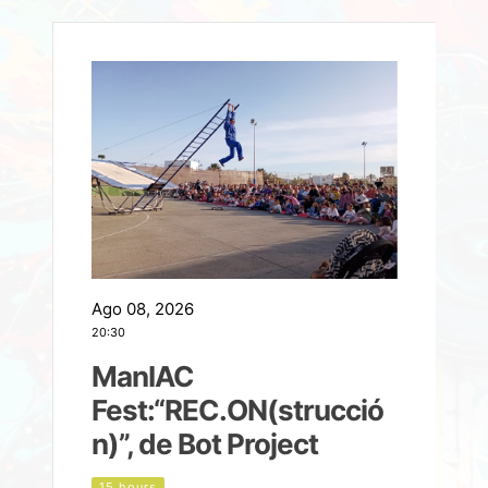
Ago 08, 2026
A
20:30
2
ManIAC
M
a
Fest:“REC.ON(strucció
l
n)”, de Bot Project
15 hours