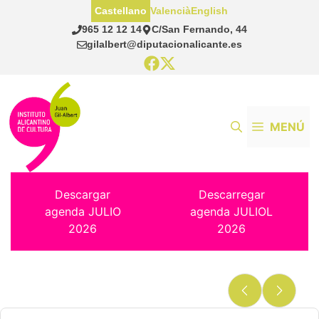
Saltar
Castellano
Valencià
English
al
965 12 12 14
C/San Fernando, 44
contenido
gilalbert@diputacionalicante.es
MENÚ
Descargar
Descarregar
agenda JULIO
agenda JULIOL
2026
2026