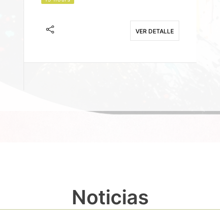
J
F
VER DETALLE
E
Noticias