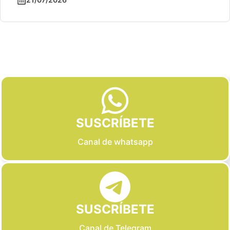
Slide 2 of 6
SUSCRÍBETE
Canal de whatsapp
SUSCRÍBETE
Canal de Telegram