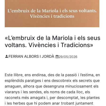
«L’embruix de la Mariola i els seus
voltans. Vivències i Tradicions»
FERRAN ALBORS I JORDÀ
29/05/2026
Este llibre, ens endinsa, des de la passió i l’estima, en
esplèndids paratges i ens descobreix els secrets que
amaguen, alhora que desengruna minuciosament els
viaranys i les sendes, els noms de cada lloc, els
raconets més amagats i, per descomptat, les plantes
i les herbes que hi podem anar trobant juntament