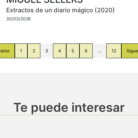
Extractos de un diario mágico (2020)
30/03/2026
erior
1
2
3
4
5
6
…
12
Sigue
Te puede interesar