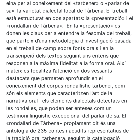
eina per al coneixement del «tarbener» o «parlar de
sa», la varietat dialectal local de Tàrbena. El treball
està estructurat en dos apartats: la «presentació» i el
«rondallari de Tàrbena». En la «presentació» es
donen les claus per a entendre la fesomia del treball,
que parteix d’una metodologia d’investigació basada
en el treball de camp sobre fonts orals i en la
transcripció dels textos seguint uns criteris que
responen a la màxima fidelitat a la forma oral. Així
mateix es focalitza l’atenció en dos vessants
destacats que permeten aprofundir en el
coneixement del corpus rondallístic tarbener, com
són els elements que caracteritzen l’art de la
narrativa oral i els elements dialectals detectats en
les rondalles, que poden ser enteses com un
testimoni lingüístic excepcional del parlar de sa. El
«rondallari de Tàrbena» pròpiament dit és una
antologia de 235 contes i acudits representatius de
la tradició oral tarbenera, seguint la catalogació