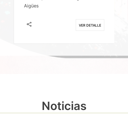
Aigües
A
E
VER DETALLE
Noticias