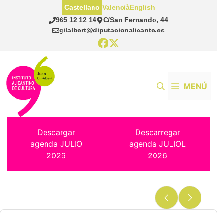
Saltar
Castellano
Valencià
English
al
965 12 12 14
C/San Fernando, 44
contenido
gilalbert@diputacionalicante.es
MENÚ
Descargar
Descarregar
agenda JULIO
agenda JULIOL
2026
2026