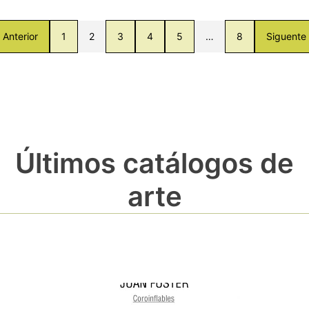
Anterior
1
2
3
4
5
…
8
Siguente
Últimos catálogos de
arte