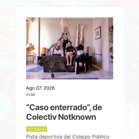
Ago 07, 2026
A
21:00
2
e
“Caso enterrado”, de
Colectiv Notknown
d
37 hours
Pista deportiva del Colegio Público
P