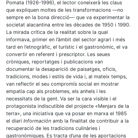
Pomata (1926-1996), el lector coneixerà les claus
que expliquen moltes de les transformacions —no
sempre en la bona direcció— que va experimentar la
societat alacantina entre les dècades de 1950 i 1990.
La mirada crítica de la realitat sobre la qual
informava, primer en l’àmbit del sector agrari i més
tard en l’etnogràfic, el turístic i el gastronòmic, el va
convertir en referent i prescriptor. Les seues
cròniques, reportatges i publicacions van
documentar la desaparició de paisatges, oficis,
tradicions, modes i estils de vida i, al mateix temps,
van reflectir el seu compromís social en mostrar
empatia cap als problemes, els anhels i les
necessitats de la gent. Va ser la cara visible i el
protagonista indiscutible del projecte «Menjars de la
terra», una iniciativa que va posar en marxa el 1985
el diari
Información
amb la finalitat de contribuir a la
recuperació de les tradicions culinàries i
gastronòmiques. Es tracta d’una de les aportacions