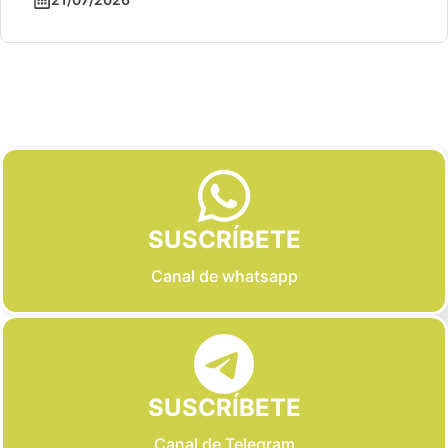
Slide 2 of 6
SUSCRÍBETE
Canal de whatsapp
SUSCRÍBETE
Canal de Telegram