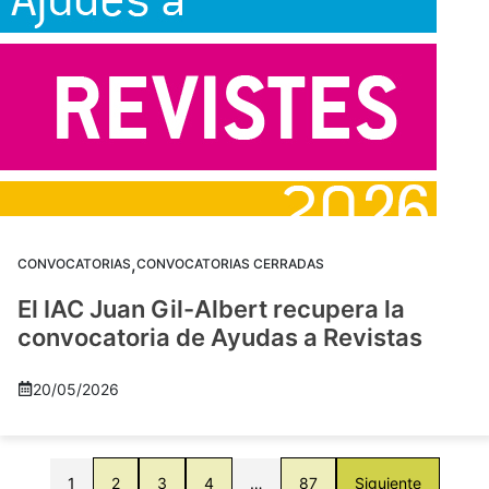
,
CONVOCATORIAS
CONVOCATORIAS CERRADAS
El IAC Juan Gil-Albert recupera la
convocatoria de Ayudas a Revistas
20/05/2026
1
2
3
4
…
87
Siguiente