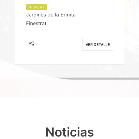
10 hours
Jardines de la Ermita
P
Finestrat
S
E
VER DETALLE
Noticias