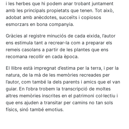
i les herbes que hi podem anar trobant juntament
amb les principals propietats que tenen. Tot això,
adobat amb anècdotes, succeïts i copiosos
esmorzars en bona companyia.
Gràcies al registre minuciós de cada eixida, l’autor
ens estimula tant a recrear-la com a preparar els
remeis casolans a partir de les plantes que ens
recomana recollir en cada època.
El llibre està impregnat d’estima per la terra, i per la
natura, de la mà de les memòries recreades per
l’autor, com també la dels parents i amics que el van
guiar. En l’obra trobem la transcripció de moltes
altres memòries inscrites en el patrimoni col·lectiu i
que ens ajuden a transitar per camins no tan sols
físics, sinó també emotius.