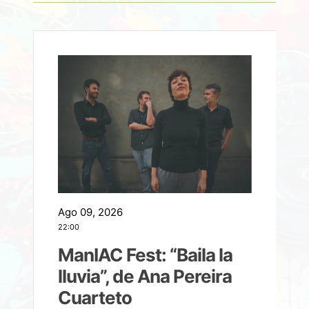
Ago 09, 2026
A
22:00
21
ManIAC Fest: “Baila la
a
lluvia”, de Ana Pereira
Cuarteto