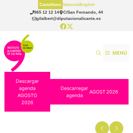
Saltar
Castellano
Valencià
English
al
965 12 12 14
C/San Fernando, 44
contenido
gilalbert@diputacionalicante.es
MENÚ
Descargar
agenda
Descarregar
AGOST
2026
AGOSTO
agenda
2026