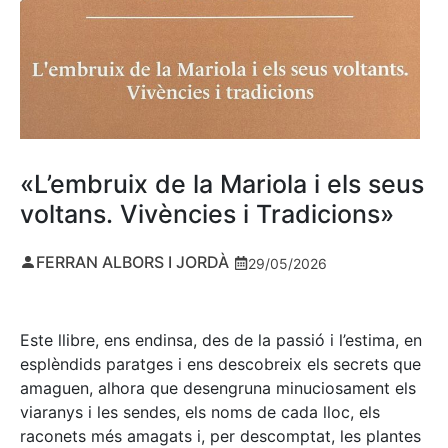
«L’embruix de la Mariola i els seus
voltans. Vivències i Tradicions»
FERRAN ALBORS I JORDÀ
29/05/2026
Este llibre, ens endinsa, des de la passió i l’estima, en
esplèndids paratges i ens descobreix els secrets que
amaguen, alhora que desengruna minuciosament els
viaranys i les sendes, els noms de cada lloc, els
raconets més amagats i, per descomptat, les plantes