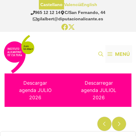
Saltar
Castellano
Valencià
English
al
965 12 12 14
C/San Fernando, 44
contenido
gilalbert@diputacionalicante.es
MENÚ
Descargar
Descarregar
agenda JULIO
agenda JULIOL
2026
2026