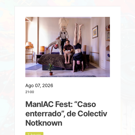
Ago 07, 2026
A
21:00
2
ManIAC Fest: “Caso
a
enterrado”, de Colectiv
Notknown
n
7 hours