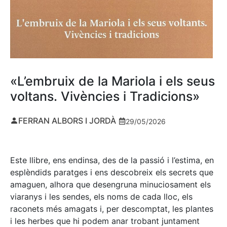
«L’embruix de la Mariola i els seus
voltans. Vivències i Tradicions»
FERRAN ALBORS I JORDÀ
29/05/2026
Este llibre, ens endinsa, des de la passió i l’estima, en
esplèndids paratges i ens descobreix els secrets que
amaguen, alhora que desengruna minuciosament els
viaranys i les sendes, els noms de cada lloc, els
raconets més amagats i, per descomptat, les plantes
i les herbes que hi podem anar trobant juntament