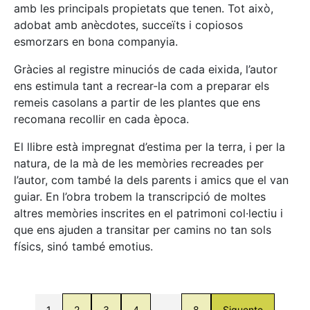
amb les principals propietats que tenen. Tot això,
adobat amb anècdotes, succeïts i copiosos
esmorzars en bona companyia.
Gràcies al registre minuciós de cada eixida, l’autor
ens estimula tant a recrear-la com a preparar els
remeis casolans a partir de les plantes que ens
recomana recollir en cada època.
El llibre està impregnat d’estima per la terra, i per la
natura, de la mà de les memòries recreades per
l’autor, com també la dels parents i amics que el van
guiar. En l’obra trobem la transcripció de moltes
altres memòries inscrites en el patrimoni col·lectiu i
que ens ajuden a transitar per camins no tan sols
físics, sinó també emotius.
1
2
3
4
…
8
Siguente