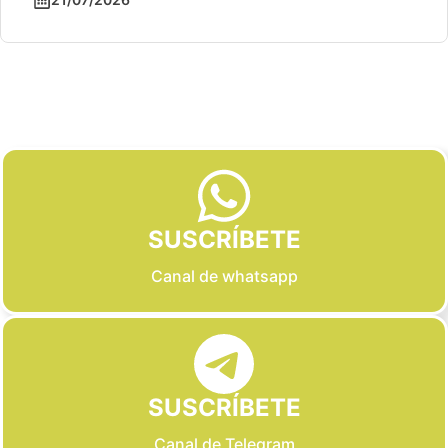
Slide 2 of 6
SUSCRÍBETE
Canal de whatsapp
SUSCRÍBETE
Canal de Telegram