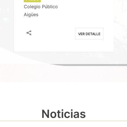
Colegio Público
Aigües
E
VER DETALLE
Noticias