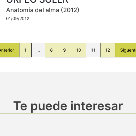
Anatomía del alma (2012)
01/09/2012
Anterior
1
…
8
9
10
11
12
Siguent
Te puede interesar