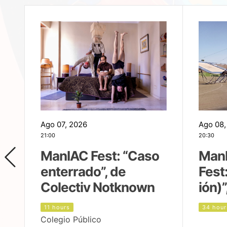
Ago 07, 2026
Ago 08,
21:00
20:30
ManIAC Fest: “Caso
Man
enterrado”, de
Fest
Colectiv Notknown
ión)”
11 hours
34 hour
Colegio Público