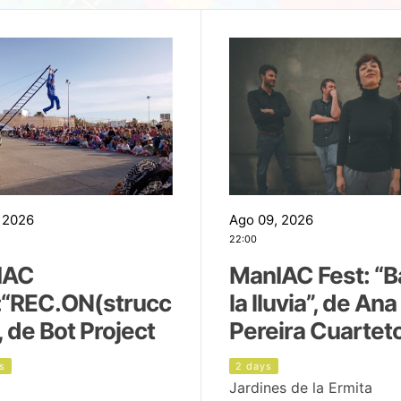
 2026
Ago 09, 2026
22:00
IAC
ManIAC Fest: “B
:“REC.ON(strucc
la lluvia”, de Ana
, de Bot Project
Pereira Cuartet
s
2 days
Jardines de la Ermita