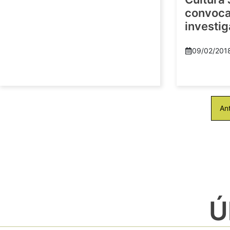
convoca 
investi
09/02/201
Ant
Ú