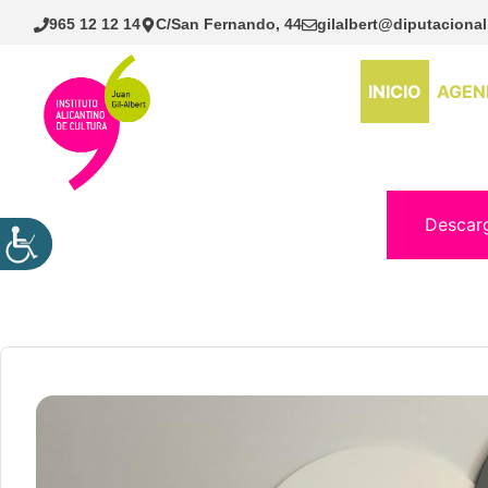
Saltar
965 12 12 14
C/San Fernando, 44
gilalbert@diputacional
al
contenido
INICIO
AGEN
Descar