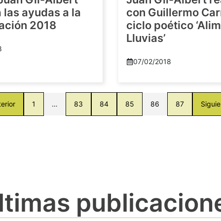
las ayudas a la
con Guillermo Car
gación 2018
ciclo poético ‘Al
Lluvias’
8
07/02/2018
erior
1
…
83
84
85
86
87
Siguie
ltimas publicacion