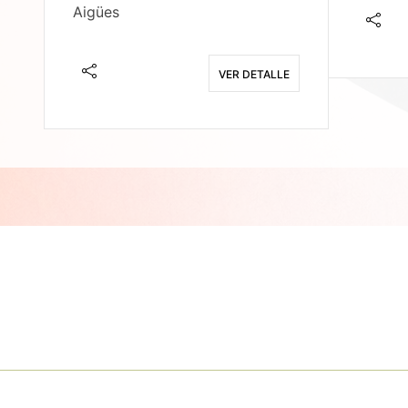
Aigües
E
VER DETALLE