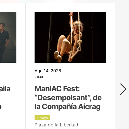
Ago 14, 2026
Ag
21:30
21
aila
ManIAC Fest:
M
“Desempolsant”, de
“
o
la Compañía Aicrag
D
7 days
8
Plaza de la Libertad
Pa