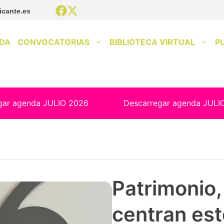
icante.es
DA
CONVOCATORIAS
BIBLIOTECA VIRTUAL
P
gar agenda JULIO 2026
Descarregar agenda JULI
Patrimonio, 
centran est