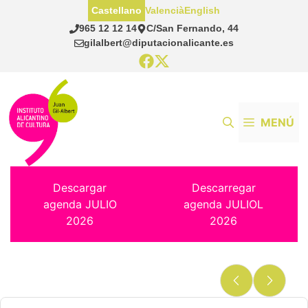
Saltar
Castellano
Valencià
English
al
965 12 12 14
C/San Fernando, 44
contenido
gilalbert@diputacionalicante.es
MENÚ
Descargar
Descarregar
agenda JULIO
agenda JULIOL
2026
2026