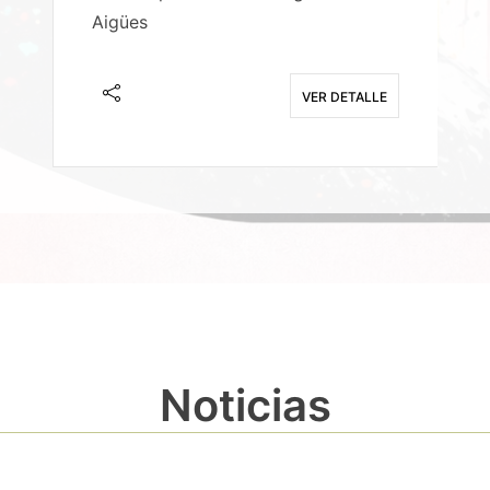
Aigües
A
E
VER DETALLE
Noticias