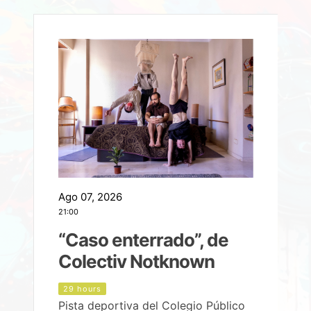
Ago 07, 2026
A
21:00
2
e
“Caso enterrado”, de
Colectiv Notknown
d
29 hours
Pista deportiva del Colegio Público
P