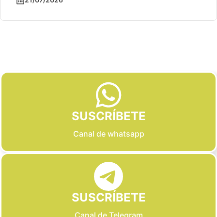
Slide 2 of 6
SUSCRÍBETE
Canal de whatsapp
SUSCRÍBETE
Canal de Telegram