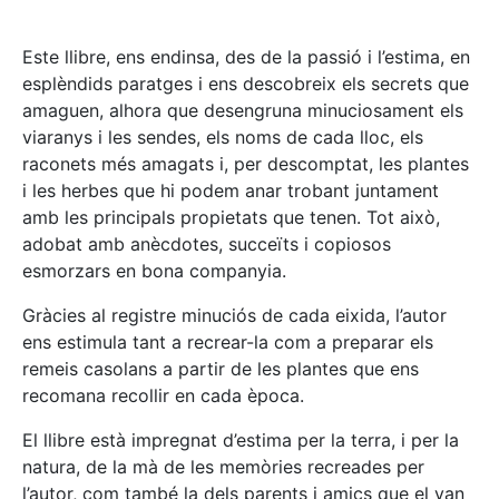
Este llibre, ens endinsa, des de la passió i l’estima, en
esplèndids paratges i ens descobreix els secrets que
amaguen, alhora que desengruna minuciosament els
viaranys i les sendes, els noms de cada lloc, els
raconets més amagats i, per descomptat, les plantes
i les herbes que hi podem anar trobant juntament
amb les principals propietats que tenen. Tot això,
adobat amb anècdotes, succeïts i copiosos
esmorzars en bona companyia.
Gràcies al registre minuciós de cada eixida, l’autor
ens estimula tant a recrear-la com a preparar els
remeis casolans a partir de les plantes que ens
recomana recollir en cada època.
El llibre està impregnat d’estima per la terra, i per la
natura, de la mà de les memòries recreades per
l’autor, com també la dels parents i amics que el van