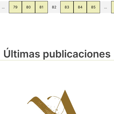
…
79
80
81
82
83
84
85
…
Últimas publicaciones