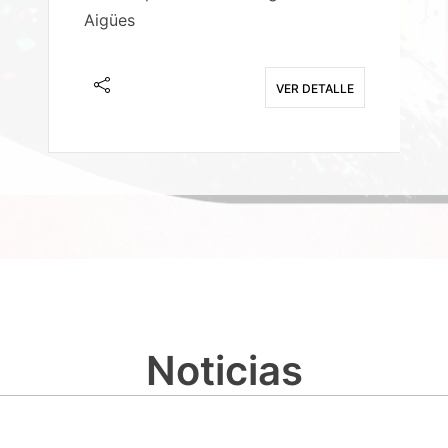
Aigües
A
E
VER DETALLE
Noticias