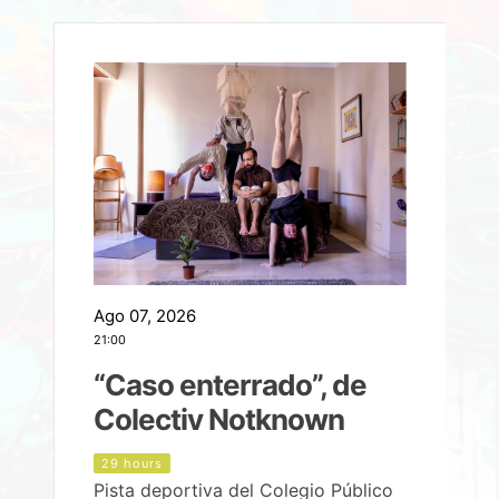
Ago 07, 2026
A
21:00
2
e
“Caso enterrado”, de
Colectiv Notknown
d
29 hours
Pista deportiva del Colegio Público
P