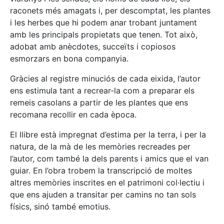
raconets més amagats i, per descomptat, les plantes
i les herbes que hi podem anar trobant juntament
amb les principals propietats que tenen. Tot això,
adobat amb anècdotes, succeïts i copiosos
esmorzars en bona companyia.
Gràcies al registre minuciós de cada eixida, l’autor
ens estimula tant a recrear-la com a preparar els
remeis casolans a partir de les plantes que ens
recomana recollir en cada època.
El llibre està impregnat d’estima per la terra, i per la
natura, de la mà de les memòries recreades per
l’autor, com també la dels parents i amics que el van
guiar. En l’obra trobem la transcripció de moltes
altres memòries inscrites en el patrimoni col·lectiu i
que ens ajuden a transitar per camins no tan sols
físics, sinó també emotius.