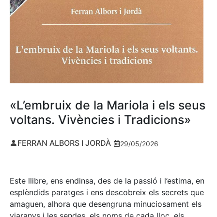
«L’embruix de la Mariola i els seus
voltans. Vivències i Tradicions»
FERRAN ALBORS I JORDÀ
29/05/2026
Este llibre, ens endinsa, des de la passió i l’estima, en
esplèndids paratges i ens descobreix els secrets que
amaguen, alhora que desengruna minuciosament els
viaranys i les sendes, els noms de cada lloc, els