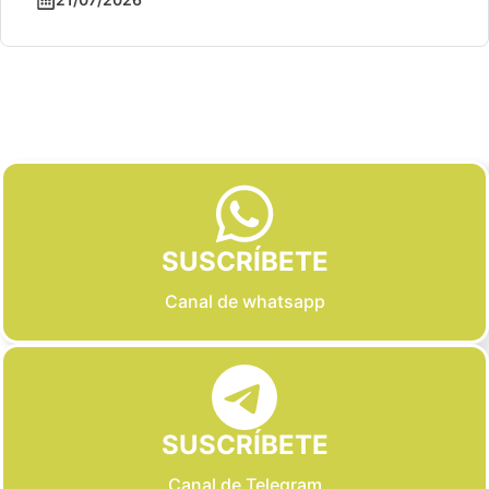
Slide 2 of 6
SUSCRÍBETE
Canal de whatsapp
SUSCRÍBETE
Canal de Telegram