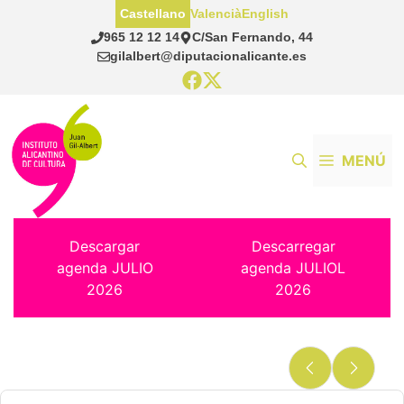
Saltar
Castellano
Valencià
English
al
965 12 12 14
C/San Fernando, 44
contenido
gilalbert@diputacionalicante.es
MENÚ
Descargar
Descarregar
agenda JULIO
agenda JULIOL
2026
2026