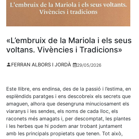
«L’embruix de la Mariola i els seus
voltans. Vivències i Tradicions»
FERRAN ALBORS I JORDÀ
29/05/2026
Este llibre, ens endinsa, des de la passió i l’estima, en
esplèndids paratges i ens descobreix els secrets que
amaguen, alhora que desengruna minuciosament els
viaranys i les sendes, els noms de cada lloc, els
raconets més amagats i, per descomptat, les plantes
i les herbes que hi podem anar trobant juntament
amb les principals propietats que tenen. Tot això,