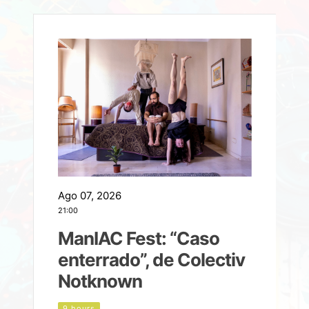
Ago 07, 2026
A
21:00
2
ManIAC Fest: “Caso
a
enterrado”, de Colectiv
Notknown
n
9 hours