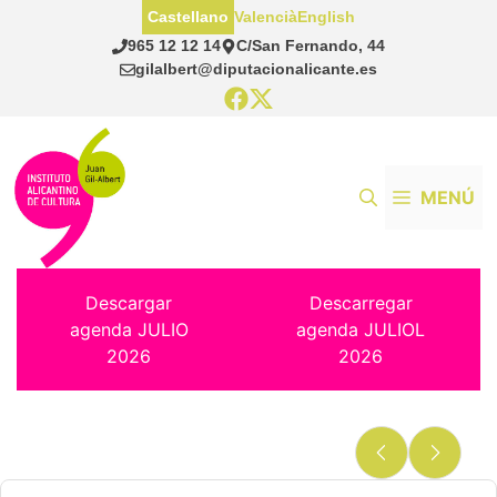
Saltar
Castellano
Valencià
English
al
965 12 12 14
C/San Fernando, 44
contenido
gilalbert@diputacionalicante.es
MENÚ
Descargar
Descarregar
agenda JULIO
agenda JULIOL
2026
2026