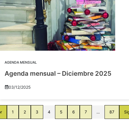
AGENDA MENSUAL
Agenda mensual – Diciembre 2025
03/12/2025
or
1
2
3
4
5
6
7
…
87
Si