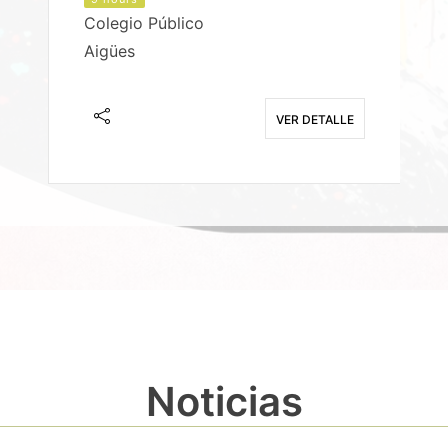
Colegio Público
Aigües
E
VER DETALLE
Noticias