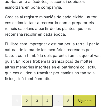
adobat amb anècdotes, succeïts i copiosos
esmorzars en bona companyia.
Gràcies al registre minuciós de cada eixida, l’autor
ens estimula tant a recrear-la com a preparar els
remeis casolans a partir de les plantes que ens
recomana recollir en cada època.
El llibre està impregnat d’estima per la terra, i per la
natura, de la mà de les memòries recreades per
l’autor, com també la dels parents i amics que el van
guiar. En l’obra trobem la transcripció de moltes
altres memòries inscrites en el patrimoni col·lectiu i
que ens ajuden a transitar per camins no tan sols
físics, sinó també emotius.
1
2
3
4
…
8
Siguente