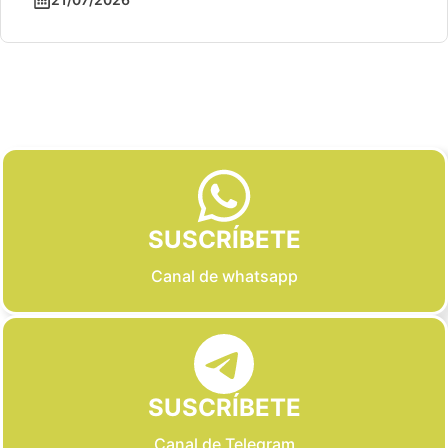
Slide 2 of 6
SUSCRÍBETE
Canal de whatsapp
SUSCRÍBETE
Canal de Telegram