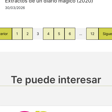
Extractos de un diario mágico (2020)
30/03/2026
erior
1
2
3
4
5
6
…
12
Sigue
Te puede interesar