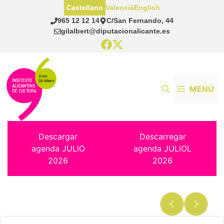
Saltar
Castellano
Valencià
English
al
965 12 12 14
C/San Fernando, 44
contenido
gilalbert@diputacionalicante.es
MENÚ
Descargar
Descarregar
agenda JULIO
agenda JULIOL
2026
2026