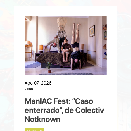
Ago 07, 2026
A
21:00
2
ManIAC Fest: “Caso
a
enterrado”, de Colectiv
Notknown
n
13 hours