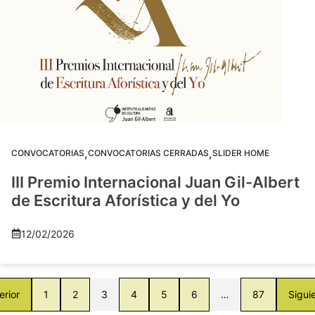
,
,
CONVOCATORIAS
CONVOCATORIAS CERRADAS
SLIDER HOME
III Premio Internacional Juan Gil-Albert
de Escritura Aforística y del Yo
12/02/2026
erior
1
2
3
4
5
6
…
87
Sigui