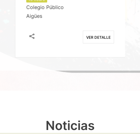
Colegio Público
Aigües
E
VER DETALLE
Noticias