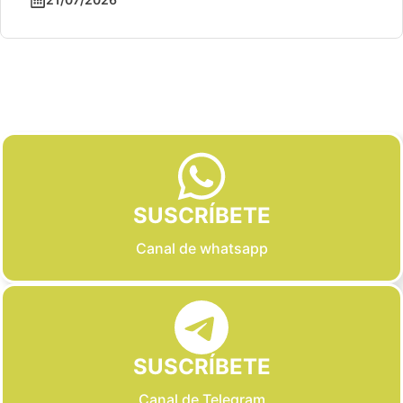
Slide 2 of 6
SUSCRÍBETE
Canal de whatsapp
SUSCRÍBETE
Canal de Telegram