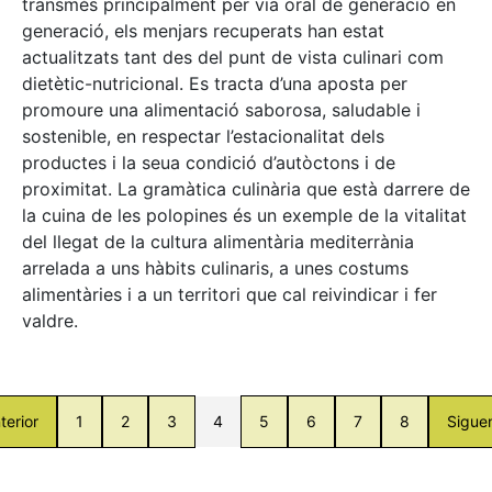
transmès principalment per via oral de generació en
generació, els menjars recuperats han estat
actualitzats tant des del punt de vista culinari com
dietètic-nutricional. Es tracta d’una aposta per
promoure una alimentació saborosa, saludable i
sostenible, en respectar l’estacionalitat dels
productes i la seua condició d’autòctons i de
proximitat. La gramàtica culinària que està darrere de
la cuina de les polopines és un exemple de la vitalitat
del llegat de la cultura alimentària mediterrània
arrelada a uns hàbits culinaris, a unes costums
alimentàries i a un territori que cal reivindicar i fer
valdre.
terior
1
2
3
4
5
6
7
8
Sigue