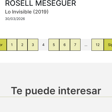
ROSELL MESEGUER
Lo Invisible (2019)
30/03/2026
or
1
2
3
4
5
6
7
…
12
Si
Te puede interesar