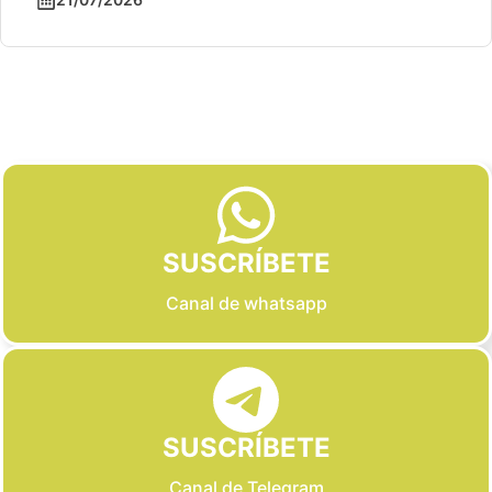
Slide 2 of 6
SUSCRÍBETE
Canal de whatsapp
SUSCRÍBETE
Canal de Telegram