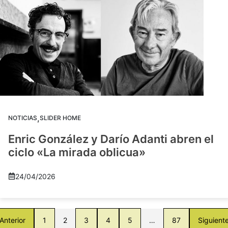
,
NOTICIAS
SLIDER HOME
Enric González y Darío Adanti abren el
ciclo «La mirada oblicua»
24/04/2026
Anterior
1
2
3
4
5
…
87
Siguient