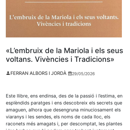
«L’embruix de la Mariola i els seus
voltans. Vivències i Tradicions»
FERRAN ALBORS I JORDÀ
29/05/2026
Este llibre, ens endinsa, des de la passió i l’estima, en
esplèndids paratges i ens descobreix els secrets que
amaguen, alhora que desengruna minuciosament els
viaranys i les sendes, els noms de cada lloc, els
raconets més amagats i, per descomptat, les plantes