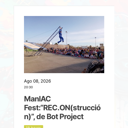
Ago 08, 2026
A
20:30
2
ManIAC
M
a
Fest:“REC.ON(strucció
l
n)”, de Bot Project
19 hours