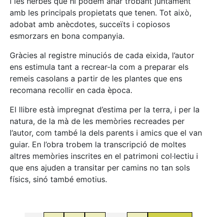
i les herbes que hi podem anar trobant juntament
amb les principals propietats que tenen. Tot això,
adobat amb anècdotes, succeïts i copiosos
esmorzars en bona companyia.
Gràcies al registre minuciós de cada eixida, l’autor
ens estimula tant a recrear-la com a preparar els
remeis casolans a partir de les plantes que ens
recomana recollir en cada època.
El llibre està impregnat d’estima per la terra, i per la
natura, de la mà de les memòries recreades per
l’autor, com també la dels parents i amics que el van
guiar. En l’obra trobem la transcripció de moltes
altres memòries inscrites en el patrimoni col·lectiu i
que ens ajuden a transitar per camins no tan sols
físics, sinó també emotius.