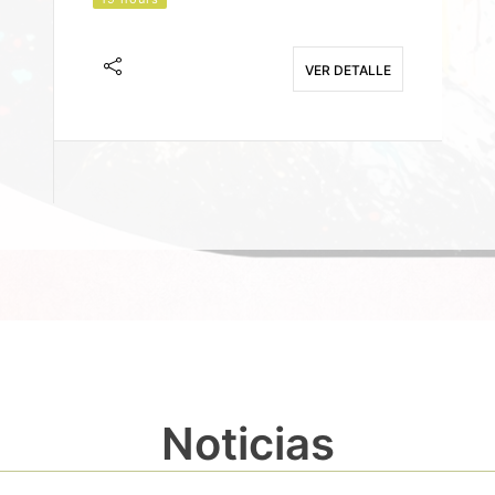
J
F
VER DETALLE
E
Noticias