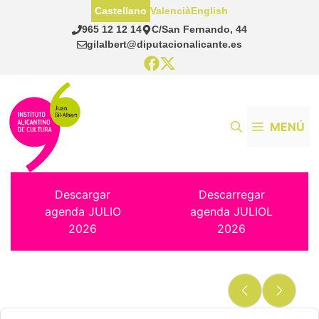
Saltar
Castellano
Valencià
English
al
965 12 12 14
C/San Fernando, 44
contenido
gilalbert@diputacionalicante.es
MENÚ
Descargar
Descarregar
agenda JULIO
agenda JULIOL
2026
2026