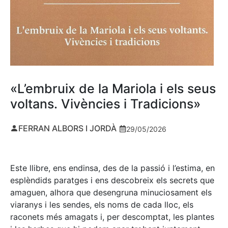
«L’embruix de la Mariola i els seus
voltans. Vivències i Tradicions»
FERRAN ALBORS I JORDÀ
29/05/2026
Este llibre, ens endinsa, des de la passió i l’estima, en
esplèndids paratges i ens descobreix els secrets que
amaguen, alhora que desengruna minuciosament els
viaranys i les sendes, els noms de cada lloc, els
raconets més amagats i, per descomptat, les plantes