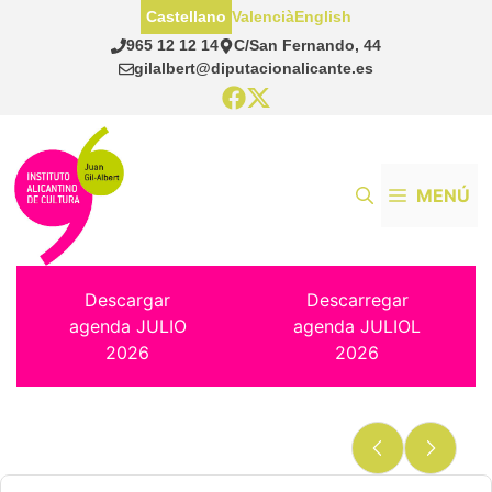
Saltar
Castellano
Valencià
English
al
965 12 12 14
C/San Fernando, 44
contenido
gilalbert@diputacionalicante.es
MENÚ
Descargar
Descarregar
agenda JULIO
agenda JULIOL
2026
2026