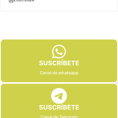
Slide 2 of 6
SUSCRÍBETE
Canal de whatsapp
SUSCRÍBETE
Canal de Telegram