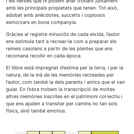
i les herbes que hi podem anar trobant juntament
amb les principals propietats que tenen. Tot això,
adobat amb anècdotes, succeïts i copiosos
esmorzars en bona companyia.
Gràcies al registre minuciós de cada eixida, l’autor
ens estimula tant a recrear-la com a preparar els
remeis casolans a partir de les plantes que ens
recomana recollir en cada època.
El llibre està impregnat d’estima per la terra, i per la
natura, de la mà de les memòries recreades per
l’autor, com també la dels parents i amics que el van
guiar. En l’obra trobem la transcripció de moltes
altres memòries inscrites en el patrimoni col·lectiu i
que ens ajuden a transitar per camins no tan sols
físics, sinó també emotius.