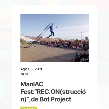
Ago 08, 2026
A
20:30
2
ManIAC
M
a
Fest:“REC.ON(strucció
l
n)”, de Bot Project
14 hours