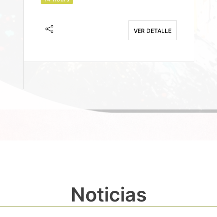
J
F
VER DETALLE
E
Noticias