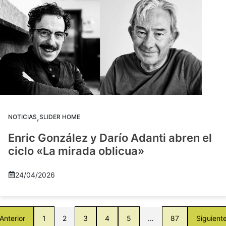
,
NOTICIAS
SLIDER HOME
Enric González y Darío Adanti abren el
ciclo «La mirada oblicua»
24/04/2026
Anterior
1
2
3
4
5
…
87
Siguient