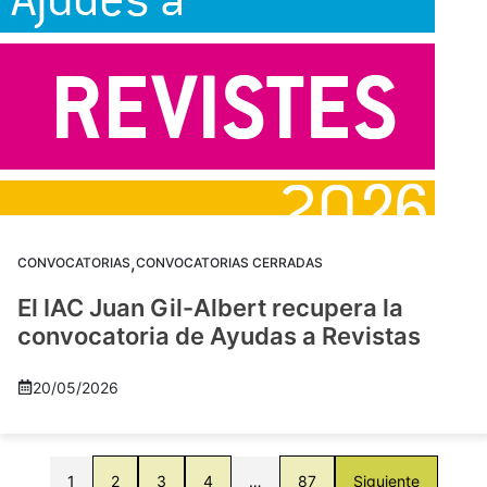
,
CONVOCATORIAS
CONVOCATORIAS CERRADAS
El IAC Juan Gil-Albert recupera la
convocatoria de Ayudas a Revistas
20/05/2026
1
2
3
4
…
87
Siguiente