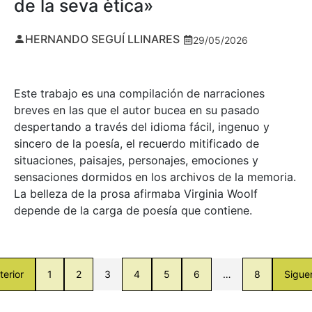
de la seva ètica»
HERNANDO SEGUÍ LLINARES
29/05/2026
Este trabajo es una compilación de narraciones
breves en las que el autor bucea en su pasado
despertando a través del idioma fácil, ingenuo y
sincero de la poesía, el recuerdo mitificado de
situaciones, paisajes, personajes, emociones y
sensaciones dormidos en los archivos de la memoria.
La belleza de la prosa afirmaba Virginia Woolf
depende de la carga de poesía que contiene.
terior
1
2
3
4
5
6
…
8
Sigue