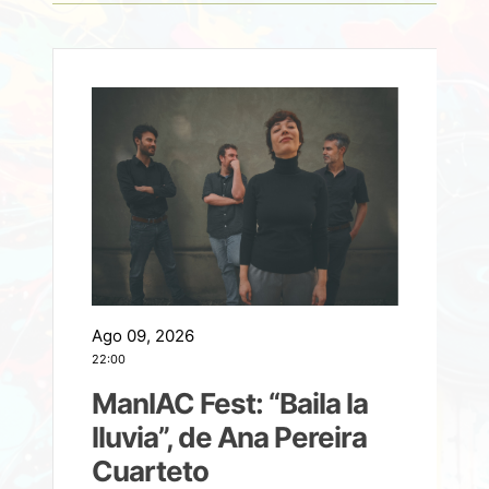
Ago 09, 2026
A
22:00
21
ManIAC Fest: “Baila la
a
lluvia”, de Ana Pereira
Cuarteto