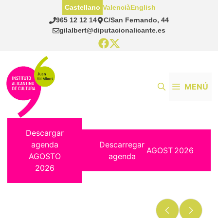
Saltar
Castellano
Valencià
English
al
965 12 12 14
C/San Fernando, 44
contenido
gilalbert@diputacionalicante.es
MENÚ
Descargar
agenda
Descarregar
AGOST
2026
AGOSTO
agenda
2026