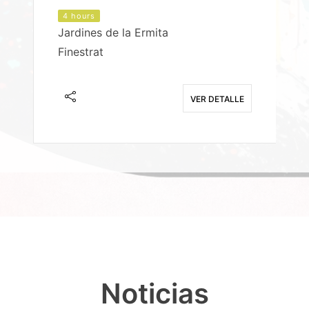
4 hours
Jardines de la Ermita
P
Finestrat
S
E
VER DETALLE
Noticias