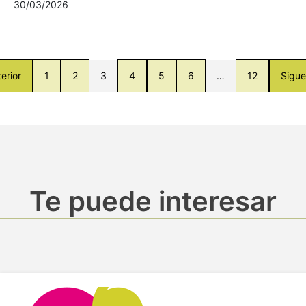
30/03/2026
erior
1
2
3
4
5
6
…
12
Sigue
Te puede interesar