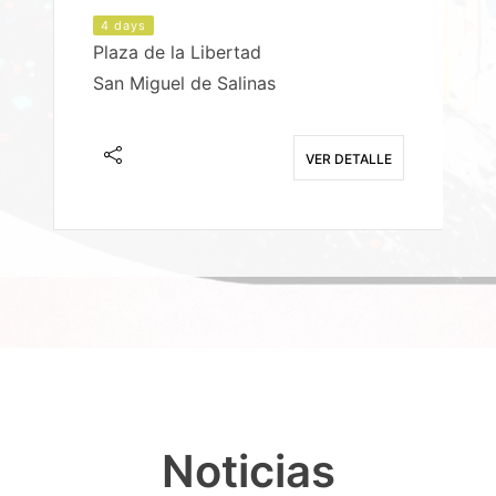
4 days
Plaza de la Libertad
P
San Miguel de Salinas
X
E
VER DETALLE
Noticias