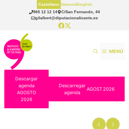
Saltar
Castellano
Valencià
English
al
965 12 12 14
C/San Fernando, 44
contenido
gilalbert@diputacionalicante.es
MENÚ
Descargar
agenda
Descarregar
AGOST
2026
AGOSTO
agenda
2026