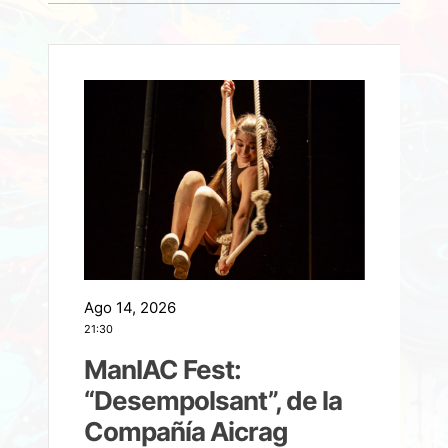
Ago 14, 2026
A
21:30
21
ManIAC Fest:
a
“Desempolsant”, de la
Compañía Aicrag