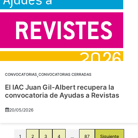
,
CONVOCATORIAS
CONVOCATORIAS CERRADAS
El IAC Juan Gil-Albert recupera la
convocatoria de Ayudas a Revistas
20/05/2026
1
2
3
4
…
87
Siguiente