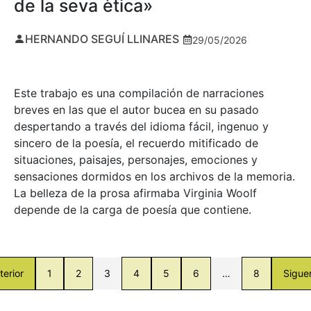
de la seva ètica»
HERNANDO SEGUÍ LLINARES
29/05/2026
Este trabajo es una compilación de narraciones
breves en las que el autor bucea en su pasado
despertando a través del idioma fácil, ingenuo y
sincero de la poesía, el recuerdo mitificado de
situaciones, paisajes, personajes, emociones y
sensaciones dormidos en los archivos de la memoria.
La belleza de la prosa afirmaba Virginia Woolf
depende de la carga de poesía que contiene.
terior
1
2
3
4
5
6
…
8
Sigue